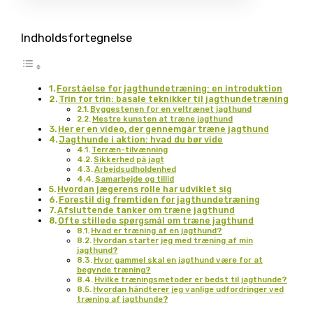
Indholdsfortegnelse
Forståelse for jagthundetræning: en introduktion
Trin for trin: basale teknikker til jagthundetræning
Byggestenen for en veltrænet jagthund
Mestre kunsten at træne jagthund
Her er en video, der gennemgår træne jagthund
Jagthunde i aktion: hvad du bør vide
Terræn-tilvænning
Sikkerhed på jagt
Arbejdsudholdenhed
Samarbejde og tillid
Hvordan jægerens rolle har udviklet sig
Forestil dig fremtiden for jagthundetræning
Afsluttende tanker om træne jagthund
Ofte stillede spørgsmål om træne jagthund
Hvad er træning af en jagthund?
Hvordan starter jeg med træning af min
jagthund?
Hvor gammel skal en jagthund være for at
begynde træning?
Hvilke træningsmetoder er bedst til jagthunde?
Hvordan håndterer jeg vanlige udfordringer ved
træning af jagthunde?