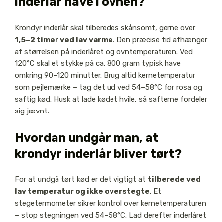
inderlår have i ovnen?
Krondyr inderlår skal tilberedes skånsomt, gerne over
1,5–2 timer ved lav varme
. Den præcise tid afhænger
af størrelsen på inderlåret og ovntemperaturen. Ved
120°C skal et stykke på ca. 800 gram typisk have
omkring 90–120 minutter. Brug altid kernetemperatur
som pejlemærke – tag det ud ved 54–58°C for rosa og
saftig kød. Husk at lade kødet hvile, så safterne fordeler
sig jævnt.
Hvordan undgår man, at
krondyr inderlår bliver tørt?
For at undgå tørt kød er det vigtigt at
tilberede ved
lav temperatur og ikke overstegte
. Et
stegetermometer sikrer kontrol over kernetemperaturen
– stop stegningen ved 54–58°C. Lad derefter inderlåret