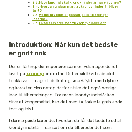
Hvor lang tid skal krondyr inderlår have i ovnen?
Hvordan undgår man, at krondyr inderlår bliver
tørt?
Hvilke krydderier passer godt til krondyr
inderlår?
Hvad serverer man til krondyr inderlår?
Introduktion: Når kun det bedste
er godt nok
Der er få ting, der imponerer som en velsmagende ret
lavet på
krondyr
inderlår
. Det er vildtkød i absolut
topklasse – magert, delikat og smækfyldt med dybde
og karakter. Men netop derfor stiller det også særlige
krav til tilberedningen. For mens krondyr inderlår kan
blive et kongemåltid, kan det med få forkerte greb ende
tørt og trist.
I denne guide lærer du, hvordan du får det bedste ud af
krondyr inderlår – uanset om du tilbereder det som