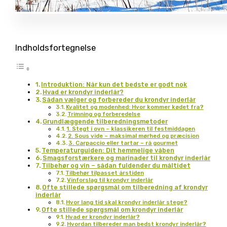
Indholdsfortegnelse
Introduktion: Når kun det bedste er godt nok
Hvad er krondyr inderlår?
Sådan vælger og forbereder du krondyr inderlår
Kvalitet og modenhed: Hvor kommer kødet fra?
Trimning og forberedelse
Grundlæggende tilberedningsmetoder
1. Stegt i ovn – klassikeren til festmiddagen
2. Sous vide – maksimal mørhed og præcision
3. Carpaccio eller tartar – rå gourmet
Temperaturguiden: Dit hemmelige våben
Smagsforstærkere og marinader til krondyr inderlår
Tilbehør og vin – sådan fuldender du måltidet
Tilbehør tilpasset årstiden
Vinforslag til krondyr inderlår
Ofte stillede spørgsmål om tilberedning af krondyr
inderlår
Hvor lang tid skal krondyr inderlår stege?
Ofte stillede spørgsmål om krondyr inderlår
Hvad er krondyr inderlår?
Hvordan tilbereder man bedst krondyr inderlår?