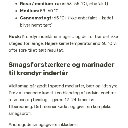
Rosa / medium-rare:
53–55 °C (anbefalet)
Medium:
58–60 °C
Gennemstegt:
65 °C+ (ikke anbefalet – kødet
bliver nemt tørt)
Husk:
Krondyr inderlår er magert, og derfor bør det ikke
steges for længe. Højere kernetemperatur end 60 °C vil
ofte føre til et tørt resultat.
Smagsforstærkere og marinader
til krondyr inderlår
Vildtsmag går godt i spænd med urter, bær og lidt syre.
Prøv at marinere kødet i en blanding af rødvin, enebær,
rosmarin og hvidløg – gerne 12–24 timer før
tilberedning. Det mørner kødet og giver en kompleks
smagsprofil.
Andre gode smagsgivere inkluderer: