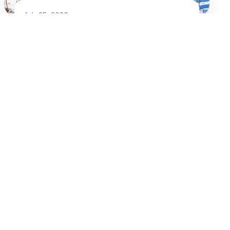
feb 25, 2026
Sådan laver du den perfekte dyresteg i
ovn
Nyttige links
Forside
Blog
Om os