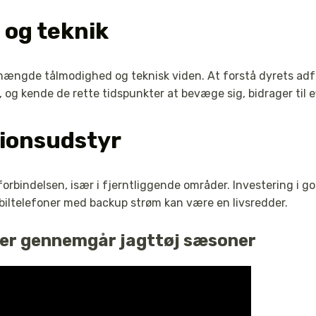
 og teknik
ængde tålmodighed og teknisk viden. At forstå dyrets adfæ
og kende de rette tidspunkter at bevæge sig, bidrager til ef
ionsudstyr
 forbindelsen, især i fjerntliggende områder. Investering i
obiltelefoner med backup strøm kan være en livsredder.
 der gennemgår jagttøj sæsoner