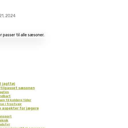
21, 2024
 jagttøj
 tilpasset sæsonen
jagten
ndbart
en til koldere tider
se i frostvejr
e aspekter for jægere
ansport
eknik
udstyr