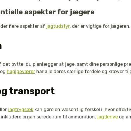
ntielle aspekter for jægere
der flere aspekter af
jagtudstyr
, der er vigtige for jægere
n
det bytte, du planlægger at jage, samt dine personlige p
r og
haglgeværer
har alle deres særlige fordele og kræver til
g transport
ller
jagtrygsæk
kan gøre en væsentlig forskel i, hvor effekti
å inkludere organiserede rum til ammunition,
jagtknive
og an