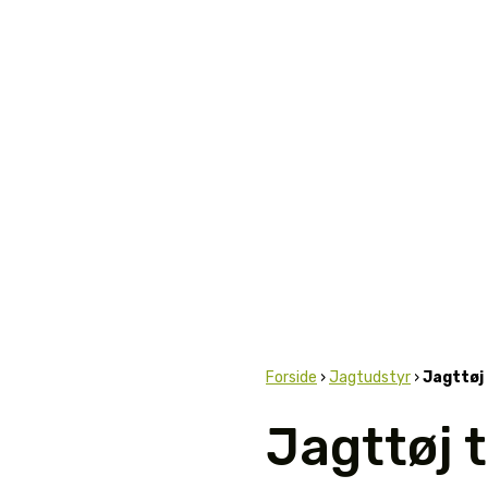
Forside
›
Jagtudstyr
›
Jagttøj 
Jagttøj t