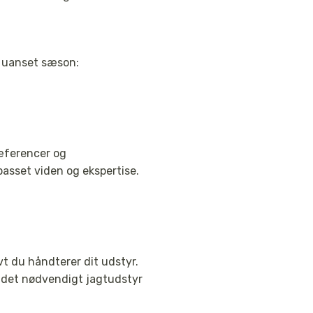
n, uanset sæson:
ræferencer og
passet viden og ekspertise.
vt du håndterer dit udstyr.
det nødvendigt jagtudstyr