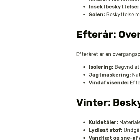
Insektbeskyttelse:
Solen:
Beskyttelse mo
Efterår: Over
Efteråret er en overgangspe
Isolering:
Begynd at 
Jagtmaskering:
Natu
Vindafvisende:
Efte
Vinter: Besky
Kuldetåler:
Materiale
Lydløst stof:
Undgå m
Vandtæt og sne-af