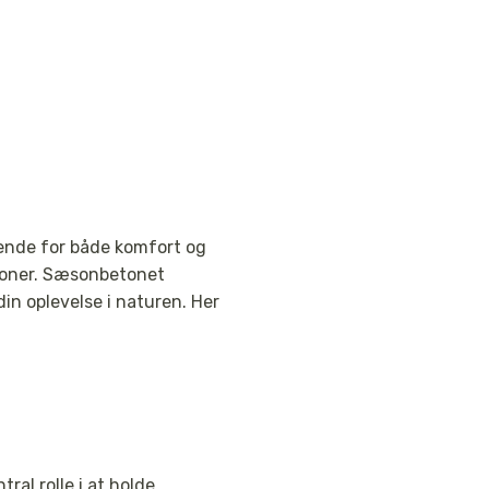
rende for både komfort og
ationer. Sæsonbetonet
in oplevelse i naturen. Her
al rolle i at holde