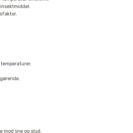
 insektmiddel.
sfaktor.
 temperaturer.
fgørende.
se mod sne og slud.