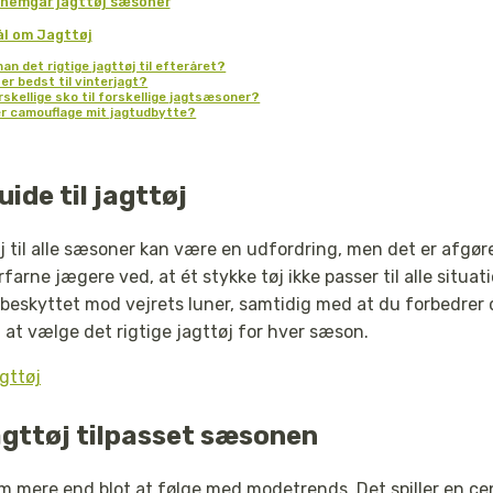
ennemgår jagttøj sæsoner
ål om Jagttøj
n det rigtige jagttøj til efteråret?
 er bedst til vinterjagt?
rskellige sko til forskellige jagtsæsoner?
r camouflage mit jagtudbytte?
ide til jagttøj
øj til alle sæsoner kan være en udfordring, men det er afgø
farne jægere ved, at ét stykke tøj ikke passer til alle situ
 beskyttet mod vejrets luner, samtidig med at du forbedrer d
m at vælge det rigtige jagttøj for hver sæson.
gttøj
agttøj tilpasset sæsonen
 mere end blot at følge med modetrends. Det spiller en centr