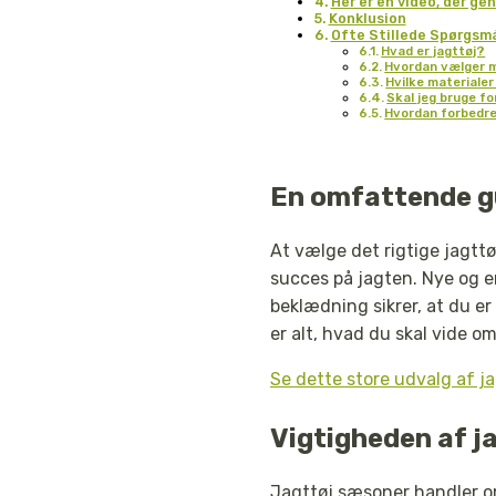
Her er en video, der g
Konklusion
Ofte Stillede Spørgsm
Hvad er jagttøj?
Hvordan vælger ma
Hvilke materialer
Skal jeg bruge fo
Hvordan forbedre
En omfattende gu
At vælge det rigtige jagtt
succes på jagten. Nye og er
beklædning sikrer, at du er
er alt, hvad du skal vide o
Se dette store udvalg af ja
Vigtigheden af j
Jagttøj sæsoner handler om