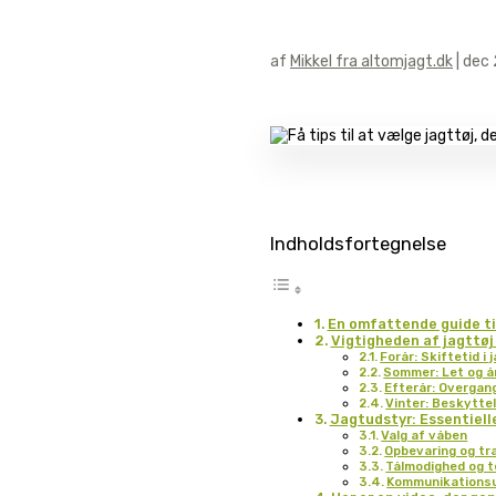
af
Mikkel fra altomjagt.dk
|
dec 
Indholdsfortegnelse
En omfattende guide til
Vigtigheden af jagttøj
Forår: Skiftetid i 
Sommer: Let og å
Efterår: Overgang
Vinter: Beskyttel
Jagtudstyr: Essentiell
Valg af våben
Opbevaring og tr
Tålmodighed og t
Kommunikations