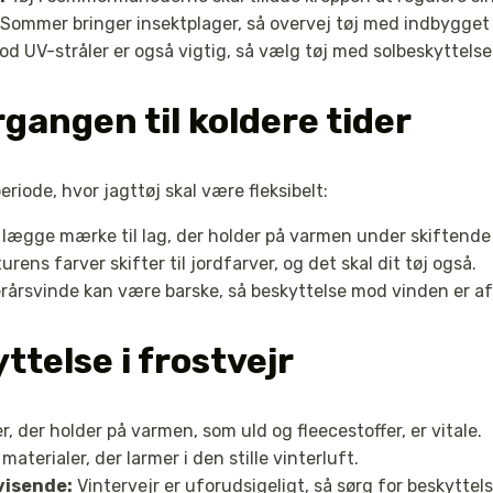
Sommer bringer insektplager, så overvej tøj med indbygget
d UV-stråler er også vigtig, så vælg tøj med solbeskyttelse
gangen til koldere tider
riode, hvor jagttøj skal være fleksibelt:
lægge mærke til lag, der holder på varmen under skiftende
rens farver skifter til jordfarver, og det skal dit tøj også.
rårsvinde kan være barske, så beskyttelse mod vinden er a
ttelse i frostvejr
r, der holder på varmen, som uld og fleecestoffer, er vitale.
aterialer, der larmer i den stille vinterluft.
visende:
Vintervejr er uforudsigeligt, så sørg for beskyttel