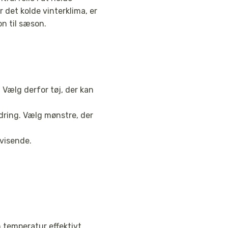
det kolde vinterklima, er
on til sæson.
 Vælg derfor tøj, der kan
dring. Vælg mønstre, der
fvisende.
 temperatur effektivt.