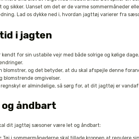
t og sikker. Uanset om det er de varme sommermåneder eller 
lædning. Lad os dykke ned i, hvordan jagttøj varierer fra sæs
tid i jagten
 kendt for sin ustabile vejr med både solrige og kølige dage.
ændringer.
 blomstrer, og det betyder, at du skal afspejle denne foran
og blomstrende omgivelser.
regnskyl er almindelige, så sørg for, at dit jagttøj er vanda
 og åndbart
skal dit jagttøj sæsoner være let og åndbart:
:
Tøj i sommermånederne skal tillade kroppen at regulere sin