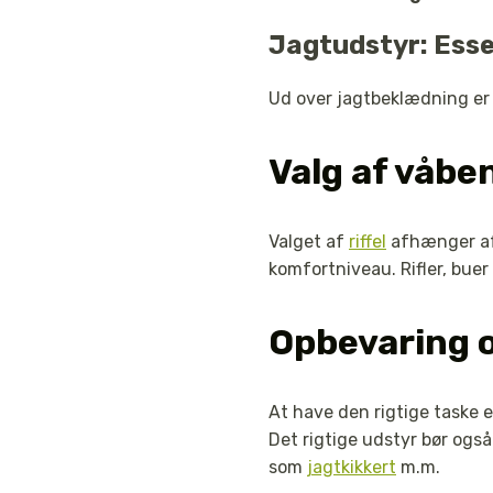
Jagtudstyr: Esse
Ud over jagtbeklædning er 
Valg af våbe
Valget af
riffel
afhænger af 
komfortniveau. Rifler, bue
Opbevaring o
At have den rigtige taske e
Det rigtige udstyr bør ogs
som
jagtkikkert
m.m.