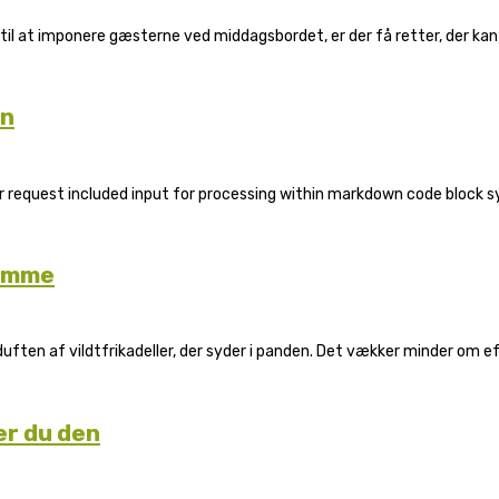
til at imponere gæsterne ved middagsbordet, er der få retter, der kan
vn
ur request included input for processing within markdown code block syn
jemme
ed duften af vildtfrikadeller, der syder i panden. Det vækker minder o
er du den