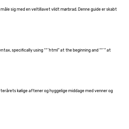
 måle sig med en veltillavet vildt mørbrad. Denne guide er skabt
tax, specifically using ““`html” at the beginning and ““`” at
m efterårets kølige aftener og hyggelige middage med venner og