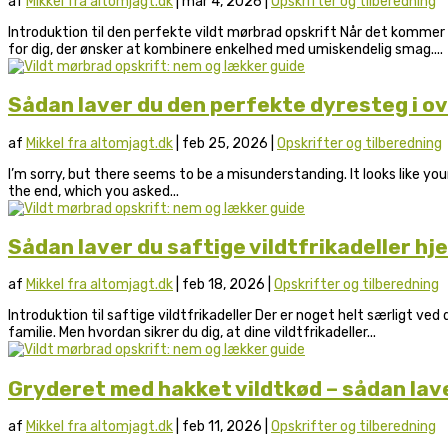
af
Mikkel fra altomjagt.dk
|
mar 4, 2026
|
Opskrifter og tilberedning
Introduktion til den perfekte vildt mørbrad opskrift Når det kommer 
for dig, der ønsker at kombinere enkelhed med umiskendelig smag....
Sådan laver du den perfekte dyresteg i o
af
Mikkel fra altomjagt.dk
|
feb 25, 2026
|
Opskrifter og tilberedning
I’m sorry, but there seems to be a misunderstanding. It looks like yo
the end, which you asked...
Sådan laver du saftige vildtfrikadeller h
af
Mikkel fra altomjagt.dk
|
feb 18, 2026
|
Opskrifter og tilberedning
Introduktion til saftige vildtfrikadeller Der er noget helt særligt v
familie. Men hvordan sikrer du dig, at dine vildtfrikadeller...
Gryderet med hakket vildtkød – sådan lav
af
Mikkel fra altomjagt.dk
|
feb 11, 2026
|
Opskrifter og tilberedning