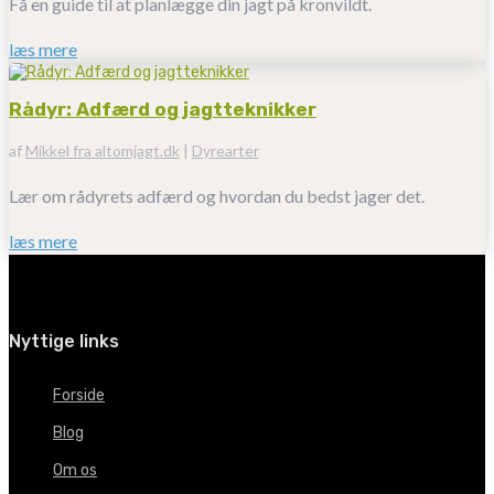
Få en guide til at planlægge din jagt på kronvildt.
læs mere
Rådyr: Adfærd og jagtteknikker
af
Mikkel fra altomjagt.dk
|
Dyrearter
Lær om rådyrets adfærd og hvordan du bedst jager det.
læs mere
Nyttige links
Forside
Blog
Om os