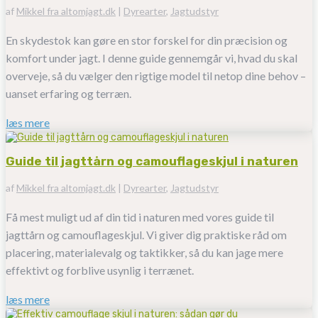
af
Mikkel fra altomjagt.dk
|
Dyrearter
,
Jagtudstyr
En skydestok kan gøre en stor forskel for din præcision og
komfort under jagt. I denne guide gennemgår vi, hvad du skal
overveje, så du vælger den rigtige model til netop dine behov –
uanset erfaring og terræn.
læs mere
Guide til jagttårn og camouflageskjul i naturen
af
Mikkel fra altomjagt.dk
|
Dyrearter
,
Jagtudstyr
Få mest muligt ud af din tid i naturen med vores guide til
jagttårn og camouflageskjul. Vi giver dig praktiske råd om
placering, materialevalg og taktikker, så du kan jage mere
effektivt og forblive usynlig i terrænet.
læs mere