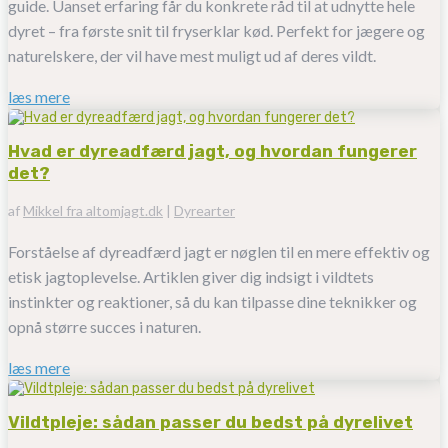
guide. Uanset erfaring får du konkrete råd til at udnytte hele
dyret – fra første snit til fryserklar kød. Perfekt for jægere og
naturelskere, der vil have mest muligt ud af deres vildt.
læs mere
Hvad er dyreadfærd jagt, og hvordan fungerer
det?
af
Mikkel fra altomjagt.dk
|
Dyrearter
Forståelse af dyreadfærd jagt er nøglen til en mere effektiv og
etisk jagtoplevelse. Artiklen giver dig indsigt i vildtets
instinkter og reaktioner, så du kan tilpasse dine teknikker og
opnå større succes i naturen.
læs mere
Vildtpleje: sådan passer du bedst på dyrelivet