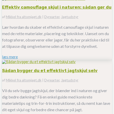
Effektiv camouflage skjul i naturen: sådan gør du
af
Mikkel fra altomjagt.dk
|
Dyrearter
,
Jagtudstyr
Lær hvordan du skaber et effektivt camouflage skjul i naturen
med de rette materialer, placering og teknikker. Uanset om du
fotograferer, observerer eller jager, får du her praktiske råd til
at tilpasse dig omgivelserne uden at forstyrre dyrelivet.
læs mere
Sådan bygger du et effektivt jagtskjul selv
af
Mikkel fra altomjagt.dk
|
Dyrearter
,
Jagtudstyr
Vil du selv bygge jagtskjul, der blænder ind i naturen og giver
dig bedre dækning? Få en enkel guide med konkrete
materialetips og trin-for-trin instruktioner, så du nemt kan lave
dit eget skjul og forbedre dine chancer på jagt.