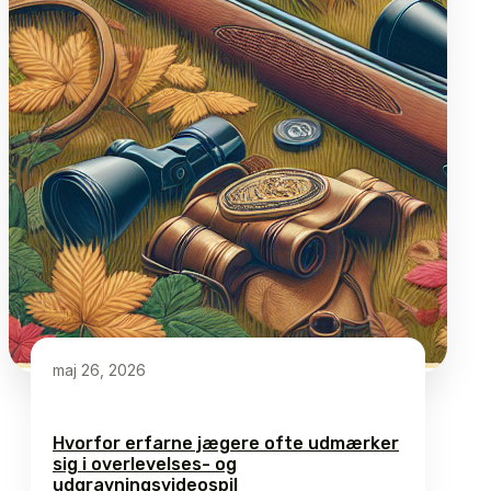
maj 26, 2026
Hvorfor erfarne jægere ofte udmærker
sig i overlevelses- og
udgravningsvideospil