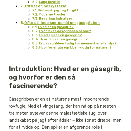
Lang levetid
Trusler og beskyttelse
Historisk jagt og forgiftning
Moderne trusler
Bevaringsindsatser
Ofte stillede spørgsmål om gåsegribben
Hvad er en gåsegrib?
Hvor lever gåsegribben henne?
Hvad spiser en gåsegrib?
Hvordan ser en gåsegrib ud?
Er gåsegribben farlig for mennesker eller dyr?
Hvorfor er gåsegribben vigtig for naturen?
Introduktion: Hvad er en gåsegrib,
og hvorfor er den så
fascinerende?
Gåsegribben er en af naturens mest imponerende
rovfugle. Med et vingefang, der kan nå op på næsten
tre meter, svæver denne majestætiske fugl over
landskabet på jagt efter ådsler – ikke for at dræbe, men
for at rydde op. Den spiller en afgørende rolle i