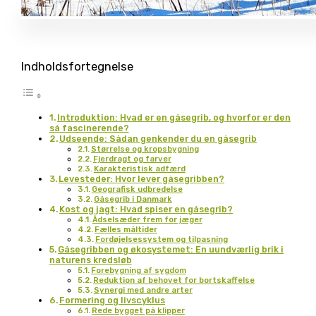
Indholdsfortegnelse
Introduktion: Hvad er en gåsegrib, og hvorfor er den
så fascinerende?
Udseende: Sådan genkender du en gåsegrib
Størrelse og kropsbygning
Fjerdragt og farver
Karakteristisk adfærd
Levesteder: Hvor lever gåsegribben?
Geografisk udbredelse
Gåsegrib i Danmark
Kost og jagt: Hvad spiser en gåsegrib?
Ådselsæder frem for jæger
Fælles måltider
Fordøjelsessystem og tilpasning
Gåsegribben og økosystemet: En uundværlig brik i
naturens kredsløb
Forebygning af sygdom
Reduktion af behovet for bortskaffelse
Synergi med andre arter
Formering og livscyklus
Rede bygget på klipper