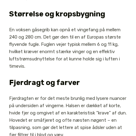
Størrelse og kropsbygning
En voksen gåsegrib kan opnå et vingefang på mellem
240 og 280 cm. Det gør den til en af Europas største
flyvende fugle. Fuglen vejer typisk mellem 6 og 11 kg,
hvilket kræver enormt stærke vinger og en effektiv
luftstrømsudnyttelse for at kunne holde sig i luften i
timevis.
Fjerdragt og farver
Fjerdragten er for det meste brunlig med lysere nuancer
på undersiden af vingerne. Halsen er dækket af korte,
hvide fjer og omgivet af en karakteristisk “krave” af dun.
Hovedet er småfjeret og ofte næsten nøgent – en
tilpasning, som gør det lettere at spise ådsler uden at
fjer filtrer til i blod og væv.