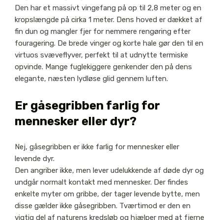
Den har et massivt vingefang på op til 2,8 meter og en
kropslængde på cirka 1 meter. Dens hoved er dækket af
fin dun og mangler fjer for nemmere rengøring efter
fouragering. De brede vinger og korte hale gør den til en
virtuos svæveflyver, perfekt til at udnytte termiske
opvinde. Mange fuglekiggere genkender den på dens
elegante, næsten lydløse glid gennem luften.
Er gåsegribben farlig for
mennesker eller dyr?
Nej, gåsegribben er ikke farlig for mennesker eller
levende dyr.
Den angriber ikke, men lever udelukkende af døde dyr og
undgår normalt kontakt med mennesker. Der findes
enkelte myter om gribbe, der tager levende bytte, men
disse gælder ikke gåsegribben. Tværtimod er den en
vigtig del af naturens kredsløb og hjælper med at fjerne