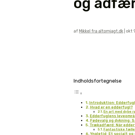
og adfæ
af
Mikkel fra altomjagt.dk
|
okt 
Indholdsfortegnelse
Introduktion: Edderfugl
Hvad er en edderfugl?
En art med dybe r
Edderfuglens leveområ
Fødevalg og dykning: 
Trækadfærd: Når edderf
Fantastiske fælle
Yngletid: Et socialt o