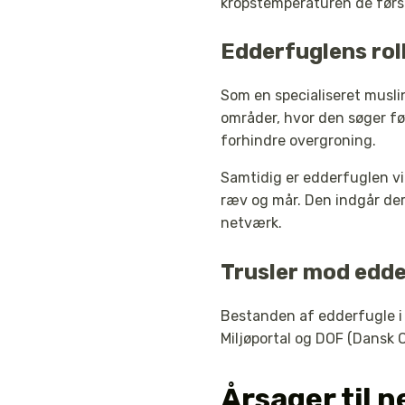
kropstemperaturen de førs
Edderfuglens rol
Som en specialiseret musl
områder, hvor den søger fø
forhindre overgroning.
Samtidig er edderfuglen vi
ræv og mår. Den indgår der
netværk.
Trusler mod edde
Bestanden af edderfugle i 
Miljøportal og DOF (Dansk O
Årsager til 