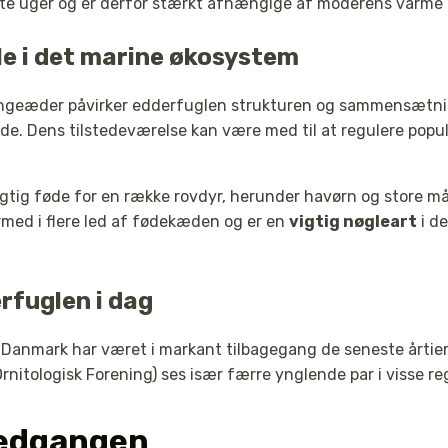
te uger og er derfor stærkt afhængige af moderens varme 
le i det marine økosystem
ingeæder påvirker edderfuglen strukturen og sammensætni
de. Dens tilstedeværelse kan være med til at regulere popu
gtig føde for en række rovdyr, herunder havørn og store m
med i flere led af fødekæden og er en
vigtig nøgleart
i de
rfuglen i dag
Danmark har været i markant tilbagegang de seneste årtier
rnitologisk Forening) ses især færre ynglende par i visse re
nedgangen