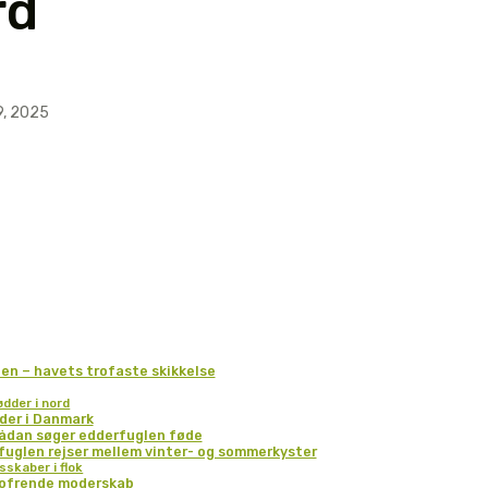
rd
9, 2025
en – havets trofaste skikkelse
ødder i nord
der i Danmark
Sådan søger edderfuglen føde
uglen rejser mellem vinter- og sommerkyster
sskaber i flok
g ofrende moderskab