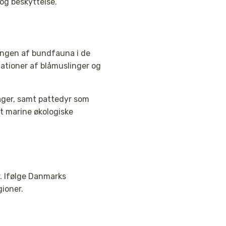
og beskyttelse.
ngen af bundfauna i de
lationer af blåmuslinger og
åger, samt pattedyr som
t marine økologiske
. Ifølge Danmarks
gioner.