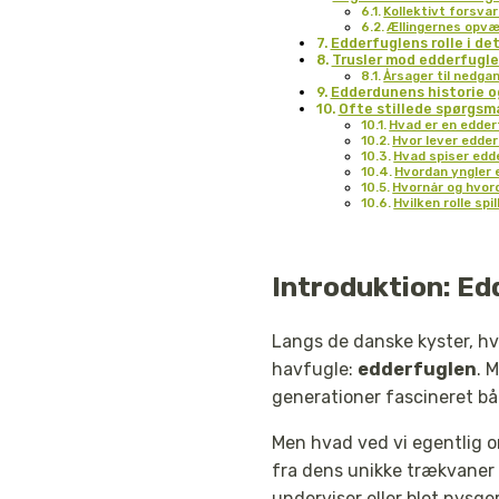
Kollektivt forsva
Ællingernes opv
Edderfuglens rolle i d
Trusler mod edderfugle
Årsager til nedga
Edderdunens historie o
Ofte stillede spørgsm
Hvad er en edder
Hvor lever edde
Hvad spiser edd
Hvordan yngler 
Hvornår og hvor
Hvilken rolle sp
Introduktion: Ed
Langs de danske kyster, hv
havfugle:
edderfuglen
. 
generationer fascineret bå
Men hvad ved vi egentlig o
fra dens unikke trækvaner 
underviser eller blot nysge