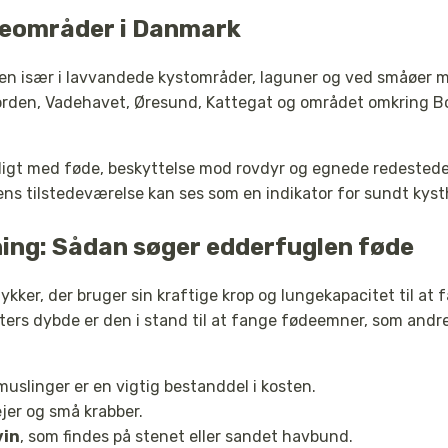
veområder i Danmark
len især i lavvandede kystområder, laguner og ved småøer
jorden, Vadehavet, Øresund, Kattegat og området omkring B
eligt med føde, beskyttelse mod rovdyr og egnede redestede
dens tilstedeværelse kan ses som en indikator for sundt kyst
ing: Sådan søger edderfuglen føde
ykker, der bruger sin kraftige krop og lungekapacitet til a
ers dybde er den i stand til at fange fødeemner, som andre 
muslinger er en vigtig bestanddel i kosten.
ejer og små krabber.
vin
, som findes på stenet eller sandet havbund.