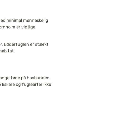
 med minimal menneskelig
ornholm er vigtige
r. Edderfuglen er stærkt
habitat.
t fange føde på havbunden.
fiskere og fuglearter ikke