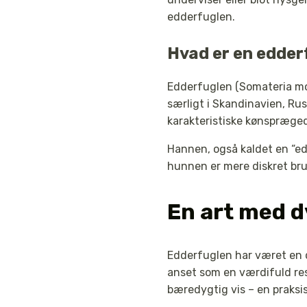
edderfuglen.
Hvad er en edder
Edderfuglen (Somateria mol
særligt i Skandinavien, Ru
karakteristiske kønspræged
Hannen, også kaldet en “ed
hunnen er mere diskret bru
En art med d
Edderfuglen har været en d
anset som en værdifuld re
bæredygtig vis – en praksis