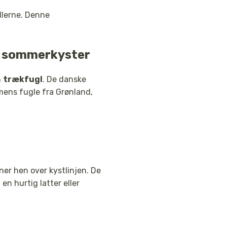
llerne. Denne
g sommerkyster
n
trækfugl
. De danske
 mens fugle fra Grønland,
ner hen over kystlinjen. De
en hurtig latter eller