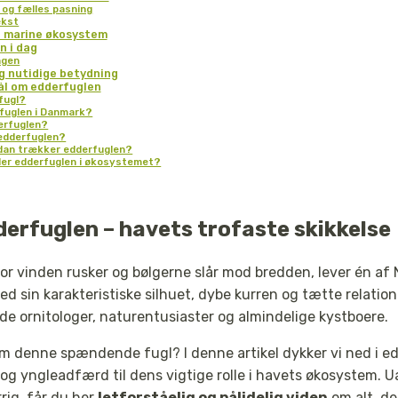
r og fælles pasning
ækst
et marine økosystem
n i dag
ngen
g nutidige betydning
ål om edderfuglen
fugl?
rfuglen i Danmark?
erfuglen?
edderfuglen?
dan trækker edderfuglen?
iller edderfuglen i økosystemet?
derfuglen – havets trofaste skikkelse
or vinden rusker og bølgerne slår mod bredden, lever én af
Med sin karakteristiske silhuet, dybe kurren og tætte relation
de ornitologer, naturentusiaster og almindelige kystboere.
m denne spændende fugl? I denne artikel dykker vi ned i e
og yngleadfærd til dens vigtige rolle i havets økosystem. U
rrig, får du her
letforståelig og pålidelig viden
om alt, de