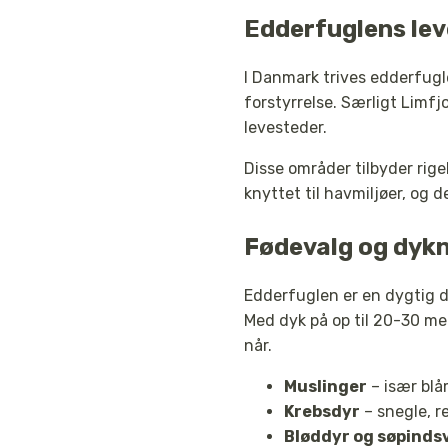
Edderfuglens le
I Danmark trives edderfug
forstyrrelse. Særligt Limf
levesteder.
Disse områder tilbyder rig
knyttet til havmiljøer, og 
Fødevalg og dykn
Edderfuglen er en dygtig d
Med dyk på op til 20-30 met
når.
Muslinger
– især blå
Krebsdyr
– snegle, r
Bløddyr og søpinds