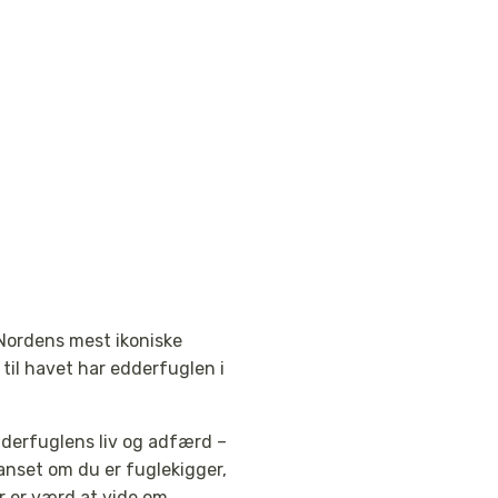
 Nordens mest ikoniske
 til havet har edderfuglen i
dderfuglens liv og adfærd –
anset om du er fuglekigger,
r er værd at vide om