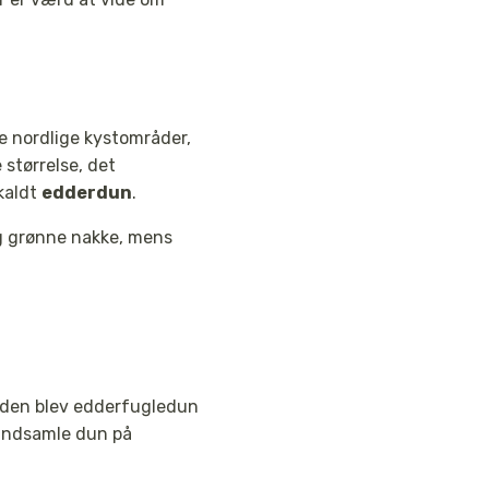
de nordlige kystområder,
størrelse, det
kaldt
edderdun
.
og grønne nakke, mens
etiden blev edderfugledun
 indsamle dun på