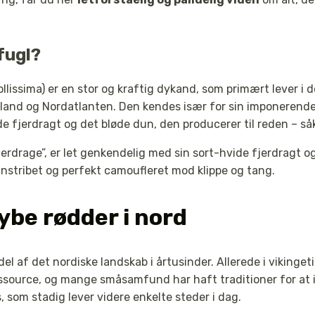
fugl?
lissima) er en stor og kraftig dykand, som primært lever i 
sland og Nordatlanten. Den kendes især for sin imponerende 
e fjerdragt og det bløde dun, den producerer til reden – så
erdrage”, er let genkendelig med sin sort-hvide fjerdragt 
nstribet og perfekt camoufleret mod klippe og tang.
ybe rødder i nord
el af det nordiske landskab i årtusinder. Allerede i viking
ssource, og mange småsamfund har haft traditioner for at
, som stadig lever videre enkelte steder i dag.