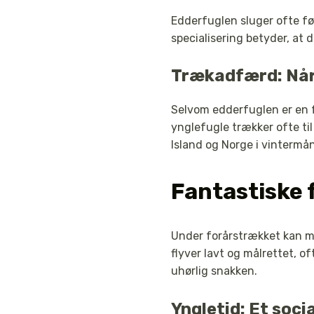
Edderfuglen sluger ofte fø
specialisering betyder, at
Trækadfærd: Når
Selvom edderfuglen er en f
ynglefugle trækker ofte til
Island og Norge i vinterm
Fantastiske f
Under forårstrækket kan 
flyver lavt og målrettet, o
uhørlig snakken.
Yngletid: Et soc