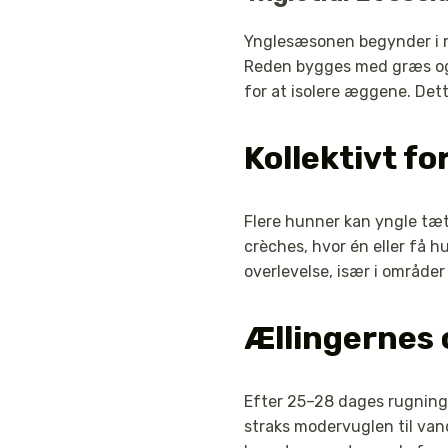
Ynglesæsonen begynder i maj
Reden bygges med græs og 
for at isolere æggene. Dett
Kollektivt fo
Flere hunner kan yngle tæ
crèches, hvor én eller få h
overlevelse, især i områd
Ællingernes
Efter 25–28 dages rugning
straks modervuglen til van