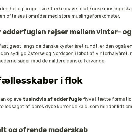
den hel og bruger sin stærke mave til at knuse muslingeska
 den ofte ses i områder med store muslingeforekomster.
 edderfuglen rejser mellem vinter- o
ast gæst langs de danske kyster året rundt, er den også e
 den sydlige Østersø og Nordsøen i løbet af vinterhalvåret,
ånederne søger mod de mildere danske farvande.
ællesskaber i flok
man opleve
tusindvis af edderfugle
flyve i tætte formatio
fte ledsaget af deres dybe kurrende kald, som minder lidt om 
ialt og ofrende moderskab