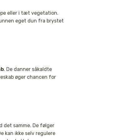
e eller i tæt vegetation.
unnen eget dun fra brystet
ab
. De danner såkaldte
dreskab øger chancen for
d det samme. De følger
e kan ikke selv regulere