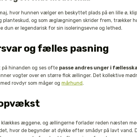
, hvor hunnen vælger en beskyttet plads på en lille ø, klipp
planteskud, og som æglægningen skrider frem, trækker h
e dun er legendarisk for sin isoleringsevne og lethed.
rsvar og fælles pasning
t på hinanden og ses ofte
passe andres unger i fællessk
unner vogter over en større flok ællinger. Det kollektive mø
er med rovdyr som måger og
mårhund
.
 opvækst
 klækkes æggene, og ællingerne forlader reden næsten me
det, hvor de begynder at dykke efter smådyr på lavt vand. D