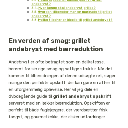
andebryst?
Hvor længe skal andebryst grilles?
Hvordan tilbereder man en marinade til grillet
andebryst?
Hvilke tilbehør er ideelle til grillet andebryst?
En verden af smag: grillet
andebryst med bærreduktion
Andebryst er ofte betragtet som en delikatesse,
berømt for sin rige smag og saftige struktur. Når det
kommer til tilberedningen af denne udsøgte ret, søger
mange den perfekte opskrift, der kan gøre en aften til
en uforglemmelig oplevelse. Her vil jeg dele en
dybdegående guide til
grillet andebryst opskrift
,
serveret med en lækker bærreduktion. Opskriften er
perfekt til både fuglejægere, der værdsætter frisk
fangst, og gourmetkokke, der elsker udfordringer.