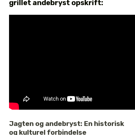
grillet andebryst opskrift:
Jagten og andebryst: En historisk
og kulturel forbindelse