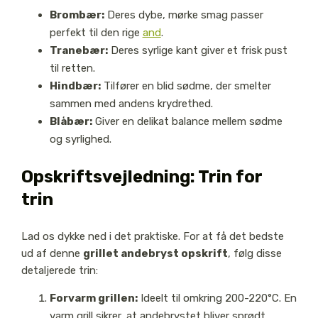
Brombær:
Deres dybe, mørke smag passer
perfekt til den rige
and
.
Tranebær:
Deres syrlige kant giver et frisk pust
til retten.
Hindbær:
Tilfører en blid sødme, der smelter
sammen med andens krydrethed.
Blåbær:
Giver en delikat balance mellem sødme
og syrlighed.
Opskriftsvejledning: Trin for
trin
Lad os dykke ned i det praktiske. For at få det bedste
ud af denne
grillet andebryst opskrift
, følg disse
detaljerede trin:
Forvarm grillen:
Ideelt til omkring 200-220°C. En
varm grill sikrer, at andebrystet bliver sprødt