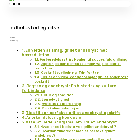
Indholdsfortegnelse
En verden af smag: grillet andebryst med
bærreduktion
Forberedelsestrin: Nøglen til succesfuld grillning
Jagten på den perfekte smag: Valg af bær til
reduktion
Opskriftsvejledning: Trin for trin
Her er en video, der gennemgår grillet andebryst
opskrift:
Jagten og andebryst: En historisk og kulturel
forbindelse
Kultur og tradition
Bæredygtighed
Æstetisk tilberedning
Den kulinariske rejse
Tips til den perfekte grillet andebryst opskrift
Anerkendelser og konklusion
Ofte Stillede Spørgsmål om Grillet Andebryst
Hvad er det bedste ved grillet andebryst?
Hvordan tilbereder man et perfekt grillet
andebryst?
Hvilke krydderier passer godt til grillet