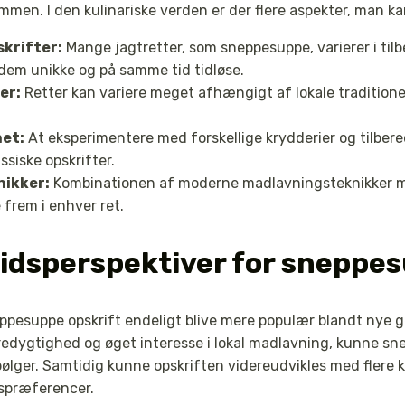
mmen. I den kulinariske verden er der flere aspekter, man k
krifter:
Mange jagtretter, som sneppesuppe, varierer i ti
dem unikke og på samme tid tidløse.
er:
Retter kan variere meget afhængigt af lokale traditione
net:
At eksperimentere med forskellige krydderier og tilbe
ssiske opskrifter.
nikker:
Kombinationen af moderne madlavningsteknikker me
 frem i enhver ret.
idsperspektiver for sneppe
ppesuppe opskrift endeligt blive mere populær blandt nye 
dygtighed og øget interesse i lokal madlavning, kunne snep
lger. Samtidig kunne opskriften videreudvikles med flere kr
gspræferencer.