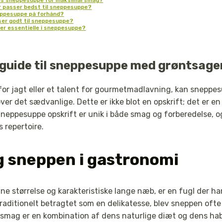
r passer bedst til sneppesuppe?
eppesuppe på forhånd?
ser godt til sneppesuppe?
 er essentielle i sneppesuppe?
guide til sneppesuppe med grøntsage
n for jagt eller et talent for gourmetmadlavning, kan snep
over det sædvanlige. Dette er ikke blot en opskrift; det er e
Sneppesuppe opskrift er unik i både smag og forberedelse, og
 repertoire.
g sneppen i gastronomi
 størrelse og karakteristiske lange næb, er en fugl der ha
raditionelt betragtet som en delikatesse, blev sneppen ofte
 smag er en kombination af dens naturlige diæt og dens ha