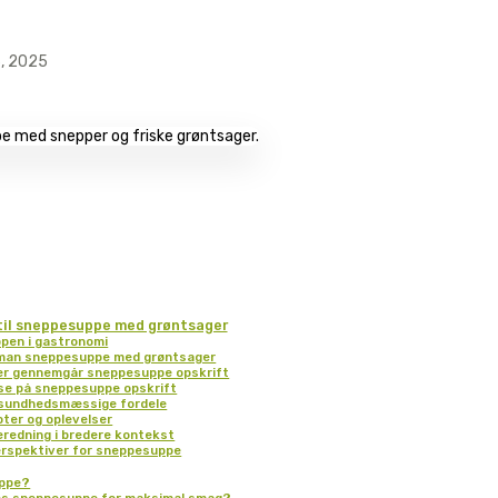
6, 2025
til sneppesuppe med grøntsager
ppen i gastronomi
 man sneppesuppe med grøntsager
 der gennemgår sneppesuppe opskrift
lse på sneppesuppe opskrift
 sundhedsmæssige fordele
ter og oplevelser
beredning i bredere kontekst
erspektiver for sneppesuppe
uppe?
es sneppesuppe for maksimal smag?