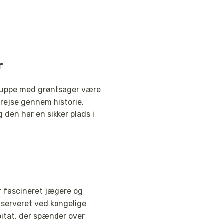
r
pesuppe med grøntsager være
n rejse gennem historie,
 den har en sikker plads i
r fascineret jægere og
 serveret ved kongelige
bitat, der spænder over