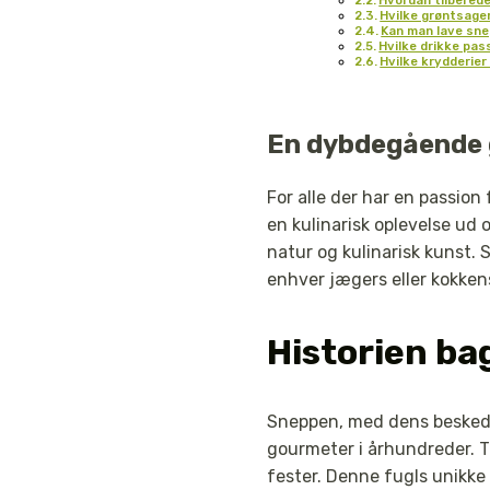
Hvilke grøntsage
Kan man lave sn
Hvilke drikke pas
Hvilke krydderier
En dybdegående 
For alle der har en passio
en kulinarisk oplevelse ud 
natur og kulinarisk kunst. 
enhver jægers eller kokkens
Historien ba
Sneppen, med dens beskedne
gourmeter i århundreder. T
fester. Denne fugls unikke