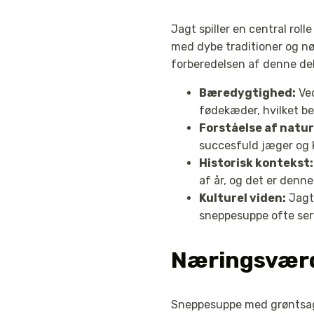
Jagt spiller en central rol
med dybe traditioner og nø
forberedelsen af denne del
Bæredygtighed:
Ved
fødekæder, hvilket be
Forståelse af natu
succesfuld jæger og 
Historisk kontekst:
af år, og det er denne
Kulturel viden:
Jagtt
sneppesuppe ofte serv
Næringsværd
Sneppesuppe med grøntsage