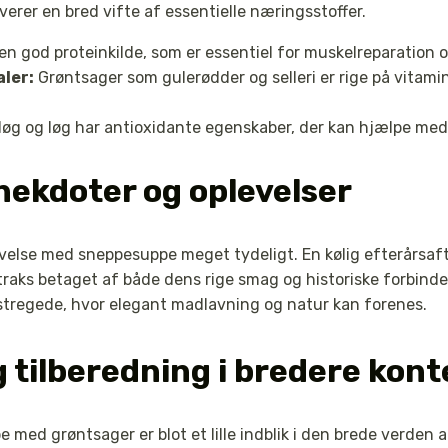
erer en bred vifte af essentielle næringsstoffer.
n god proteinkilde, som er essentiel for muskelreparation 
ler:
Grøntsager som gulerødder og selleri er rige på vitami
øg og løg har antioxidante egenskaber, der kan hjælpe med
nekdoter og oplevelser
velse med sneppesuppe meget tydeligt. En kølig efterårsaf
straks betaget af både dens rige smag og historiske forbindels
stregede, hvor elegant madlavning og natur kan forenes.
g tilberedning i bredere kont
med grøntsager er blot et lille indblik i den brede verden 