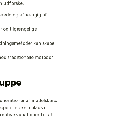
an udforske:
lberedning afhængig af
r og tilgængelige
redningsmetoder kan skabe
d traditionelle metoder
suppe
generationer af madelskere.
pen finde sin plads i
eative variationer for at