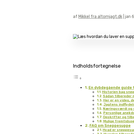
af
Mikkel fra altomjagt.dk
|
jan 
Indholdsfortegnelse
En dybdegående guide 
Historien bag sne
Sådan tilbereder
Her er en video,
Jagtens indflyde
Næringsværdi og
Personlige anekdo
Opskrifter og til
Mulige fremtidsp
FAQ om Sneppesuppe
Hvad er sneppes
Hvordan tilbered