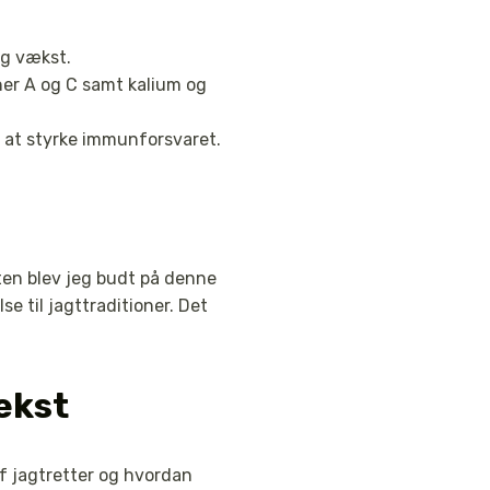
og vækst.
ner A og C samt kalium og
 at styrke immunforsvaret.
ten blev jeg budt på denne
e til jagttraditioner. Det
ekst
af jagtretter og hvordan