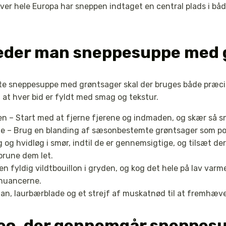
over hele Europa har sneppen indtaget en central plads i båd
reder man sneppesuppe med 
kte sneppesuppe med grøntsager skal der bruges både præcis
e, at hver bid er fyldt med smag og tekstur.
n – Start med at fjerne fjerene og indmaden, og skær så s
e – Brug en blanding af sæsonbestemte grøntsager som porre
g og hvidløg i smør, indtil de er gennemsigtige, og tilsæt d
brune dem let.
 fyldig vildtbouillon i gryden, og kog det hele på lav varme 
nuancerne.
ian, laurbærblade og et strejf af muskatnød til at fremhæve
deo, der gennemgår sneppesu