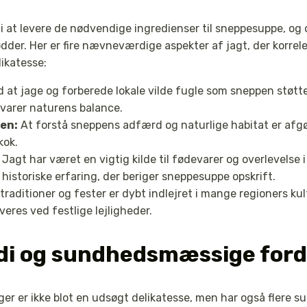
le i at levere de nødvendige ingredienser til sneppesuppe, og 
dder. Her er fire nævneværdige aspekter af jagt, der korrel
ikatesse:
 at jage og forberede lokale vilde fugle som sneppen støt
varer naturens balance.
ren:
At forstå sneppens adfærd og naturlige habitat er afgø
kok.
Jagt har været en vigtig kilde til fødevarer og overlevelse 
 historiske erfaring, der beriger sneppesuppe opskrift.
raditioner og fester er dybt indlejret i mange regioners kul
eres ved festlige lejligheder.
i og sundhedsmæssige ford
r er ikke blot en udsøgt delikatesse, men har også flere 