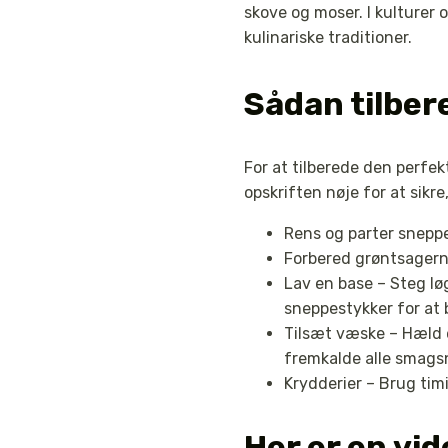
skove og moser. I kulturer 
kulinariske traditioner.
Sådan tilbe
For at tilberede den perfe
opskriften nøje for at sikr
Rens og parter sneppe
Forbered grøntsagern
Lav en base – Steg lø
sneppestykker for at 
Tilsæt væske – Hæld en
fremkalde alle smags
Krydderier – Brug tim
Her er en vi