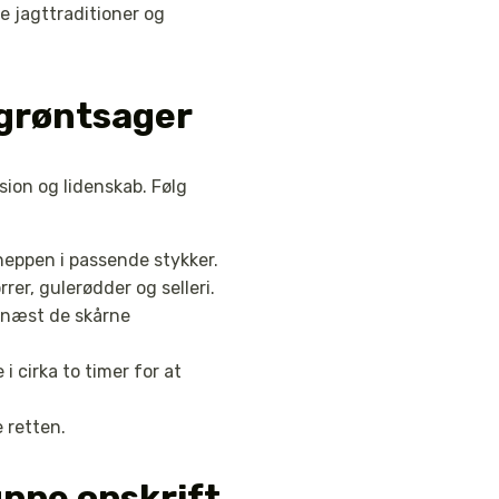
e jagttraditioner og
grøntsager
ion og lidenskab. Følg
neppen i passende stykker.
r, gulerødder og selleri.
ernæst de skårne
i cirka to timer for at
 retten.
ppe opskrift