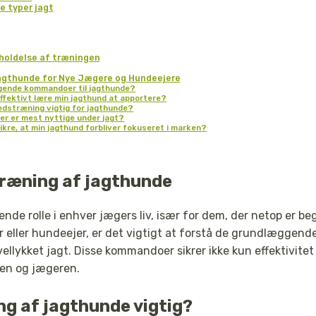
ge typer jagt
holdelse af træningen
agthunde for Nye Jægere og Hundeejere
gende kommandoer til jagthunde?
ffektivt lære min jagthund at apportere?
edstræning vigtig for jagthunde?
r er mest nyttige under jagt?
ikre, at min jagthund forbliver fokuseret i marken?
 træning af jagthunde
nde rolle i enhver jægers liv, især for dem, der netop er b
 eller hundeejer, er det vigtigt at forstå de grundlægge
 vellykket jagt. Disse kommandoer sikrer ikke kun effektivite
en og jægeren.
ng af jagthunde vigtig?