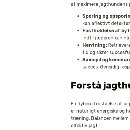
at maximere jagthundens p
Sporing og opspori
kan effektivt detekte
Fastholdelse af byt
indtil jægeren kan nå
Hentning:
Retrievere
tid og sikrer succesf
Samspil og kommun
succes. Gensidig resp
Forstå jagt
En dybere forståelse af ja
er naturligt energiske og h
træning. Balancen mellem j
effektiv jagt.