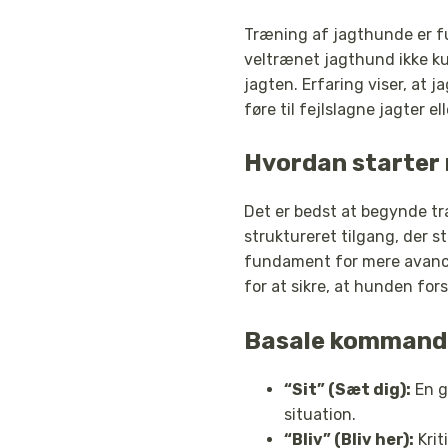
Træning af jagthunde er f
veltrænet jagthund ikke kun
jagten. Erfaring viser, at 
føre til fejlslagne jagter el
Hvordan starter
Det er bedst at begynde tr
struktureret tilgang, der s
fundament for mere avance
for at sikre, at hunden for
Basale kommando
“Sit” (Sæt dig):
En g
situation.
“Bliv” (Bliv her):
Krit