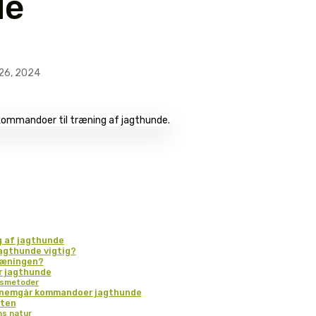
de
26, 2024
g af jagthunde
jagthunde vigtig?
ræningen?
r jagthunde
gsmetoder
gennemgår kommandoer jagthunde
gten
ns natur