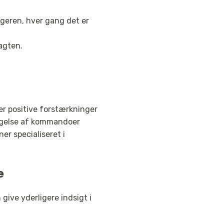
ægeren, hver gang det er
agten.
er positive forstærkninger
tagelse af kommandoer
er specialiseret i
e
give yderligere indsigt i