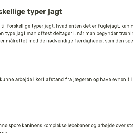
skellige typer jagt
il forskellige typer jagt, hvad enten det er fuglejagt, kanin
lken type jagt man oftest deltager i, når man begynder træn
 er målrettet mod de nødvendige færdigheder, som den spec
kunne arbejde i kort afstand fra jægeren og have evnen til at
unne spore kaninens komplekse løbebaner og arbejde over st
ren.