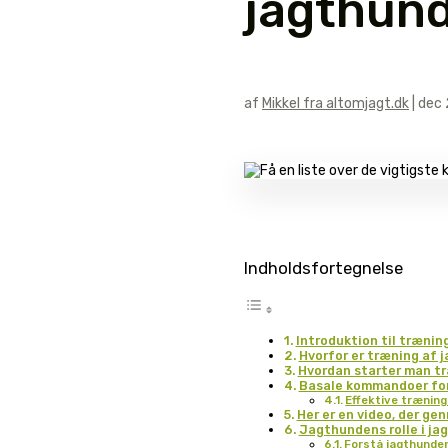
jagthun
af
Mikkel fra altomjagt.dk
|
dec 
Indholdsfortegnelse
Introduktion til trænin
Hvorfor er træning af 
Hvordan starter man t
Basale kommandoer fo
Effektive trænin
Her er en video, der 
Jagthundens rolle i ja
Forstå jagthunde