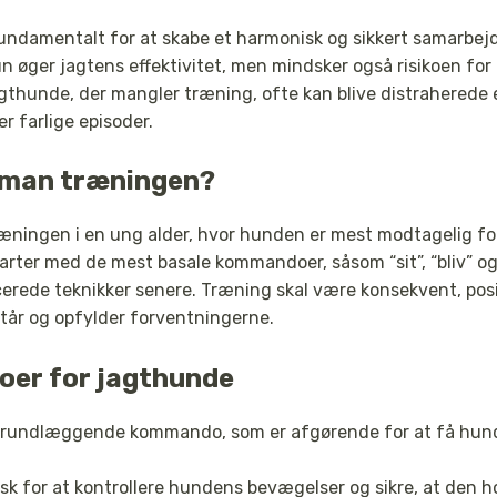
undamentalt for at skabe et harmonisk og sikkert samarbejd
 øger jagtens effektivitet, men mindsker også risikoen for 
jagthunde, der mangler træning, ofte kan blive distraherede e
ler farlige episoder.
 man træningen?
æningen i en ung alder, hvor hunden er mest modtagelig for
tarter med de mest basale kommandoer, såsom “sit”, “bliv” og “
rede teknikker senere. Træning skal være konsekvent, posi
står og opfylder forventningerne.
er for jagthunde
rundlæggende kommando, som er afgørende for at få hunden
isk for at kontrollere hundens bevægelser og sikre, at den ho