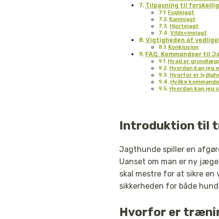
Tilpasning til forskelli
Fuglejagt
Kaninjagt
Hjortejagt
Vildsvinejagt
Vigtigheden af vedlige
Konklusion
FAQ: Kommandoer til J
Hvad er grundlæg
Hvordan kan jeg e
Hvorfor er lydigh
Hvilke kommandoe
Hvordan kan jeg s
Introduktion til
Jagthunde spiller en afgøre
Uanset om man er ny jæger
skal mestre for at sikre en
sikkerheden for både hund
Hvorfor er træni