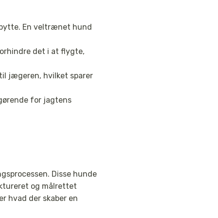
 bytte. En veltrænet hund
rhindre det i at flygte,
til jægeren, hvilket sparer
ørende for jagtens
ingsprocessen. Disse hunde
uktureret og målrettet
er hvad der skaber en