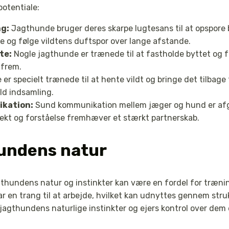
otentiale:
ng:
Jagthunde bruger deres skarpe lugtesans til at opspore
re og følge vildtens duftspor over lange afstande.
te:
Nogle jagthunde er trænede til at fastholde byttet og fo
 frem.
 er specielt trænede til at hente vildt og bringe det tilbage 
uld indsamling.
ikation:
Sund kommunikation mellem jæger og hund er afg
ekt og forståelse fremhæver et stærkt partnerskab.
hundens natur
gthundens natur og instinkter kan være en fordel for træn
ar en trang til at arbejde, hvilket kan udnyttes gennem str
agthundens naturlige instinkter og ejers kontrol over dem 