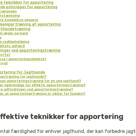
ve teknikker for apportering
e principper for apportering
 træningen
orstærkning
ere komplekse opgaver
ennemgår træning af apportering
agthundetræning
m jæger og hund
g
g vedligeholdelse
ildtets adfærd
ringer ved apporteringstræning
byttet
sse i apporteringsobjektet
frygt
ortering for Jagthunde
ngstræning for jagthunde?
man apporteringstræning for en ung jagthund?
 er nødvendige for effektiv apporteringstræning?
te udfordringer ved apporteringstræning?
n, at apporteringstræning er sikker for hunden?
effektive teknikker for apportering
ntal færdighed for enhver jagthund, der kan forbedre jagt