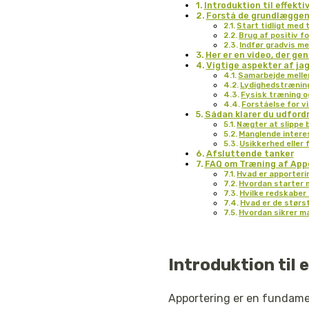
Introduktion til effekti
Forstå de grundlæggend
Start tidligt med
Brug af positiv f
Indfør gradvis m
Her er en video, der g
Vigtige aspekter af j
Samarbejde melle
Lydighedstrænin
Fysisk træning o
Forståelse for v
Sådan klarer du udford
Nægter at slippe 
Manglende intere
Usikkerhed eller 
Afsluttende tanker
FAQ om Træning af App
Hvad er apporteri
Hvordan starter 
Hvilke redskaber
Hvad er de størs
Hvordan sikrer ma
Introduktion til 
Apportering er en fundame