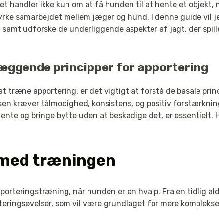
Det handler ikke kun om at få hunden til at hente et objekt, 
yrke samarbejdet mellem jæger og hund. I denne guide vil j
g
samt udforske de underliggende aspekter af jagt, der spiller
æggende principper for apportering
 træne apportering, er det vigtigt at forstå de basale princi
en kræver tålmodighed, konsistens, og positiv forstærkning
hente og bringe bytte uden at beskadige det, er essentielt. 
t med træningen
porteringstræning, når hunden er en hvalp. Fra en tidlig a
eringsøvelser, som vil være grundlaget for mere komplekse