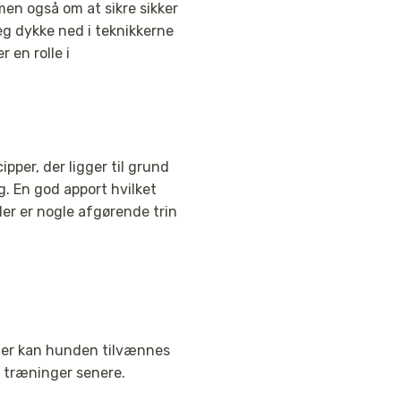
men også om at sikre sikker
eg dykke ned i teknikkerne
 en rolle i
pper, der ligger til grund
. En god apport hvilket
Her er nogle afgørende trin
lder kan hunden tilvænnes
 træninger senere.