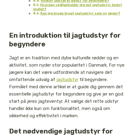
Hvilket jagttøj er bedst for begyndere?
Hvordan vedligeholder jeg mit jagtudstyr bedst
muligt?
Kan jeg bruge brugt jagtudstyr som ny jæger?
En introduktion til jagtudstyr for
begyndere
Jagt er en tradition med dybe kulturelle rødder og en
aktivitet, som nyder stor popularitet i Danmark. For nye
jægere kan det være udfordrende at navigere det
omfattende udvalg af
jagtudstyr
til begyndere.
Formålet med denne artikel er at guide dig gennem det
essentielle jagtudstyr for begyndere og give jer en god
start på jeres jagteventyr. At vælge det rette udstyr
handler ikke kun om funktionalitet, men også om
sikkerhed og effektivitet i marken.
Det nødvendige jagtudstyr for