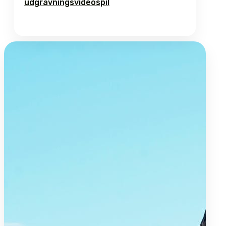
udgravningsvideospil