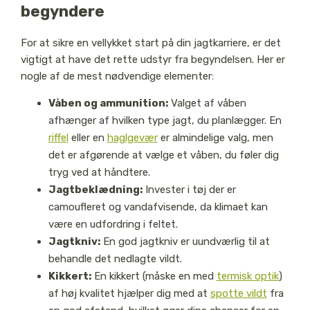
begyndere
For at sikre en vellykket start på din jagtkarriere, er det
vigtigt at have det rette udstyr fra begyndelsen. Her er
nogle af de mest nødvendige elementer:
Våben og ammunition:
Valget af våben
afhænger af hvilken type jagt, du planlægger. En
riffel
eller en
haglgevær
er almindelige valg, men
det er afgørende at vælge et våben, du føler dig
tryg ved at håndtere.
Jagtbeklædning:
Invester i tøj der er
camoufleret og vandafvisende, da klimaet kan
være en udfordring i feltet.
Jagtkniv:
En god jagtkniv er uundværlig til at
behandle det nedlagte vildt.
Kikkert:
En kikkert (måske en med
termisk optik
)
af høj kvalitet hjælper dig med at
spotte vildt
fra