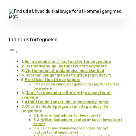
Indholdsfortegnelse
En introduktion til jagtudstyr for begyndere
Det nødvendige jagtudstyr for begyndere
Vigtigheden af uddannelse og sikkerhed
Hvordan vælger man det rigtige jagtudstyr?
Praktiske tips til nye jægere
Her er en video, der gennemgår jagtudstyr for
begyndere
Jagt for begyndere: fire vigtige aspekter at
overveje
Afsluttende tanker: din rejse som ny jæger
Ofte Stillede Spørgsmål om Jagtudstyr for
Begyndere
Hvad er jagtudstyr for begyndere?
Hvilket jagtudstyr skal en ny jæger investere i
først?
Er der overkommelige løsninger for nyt
jagtudstyr til begyndere?