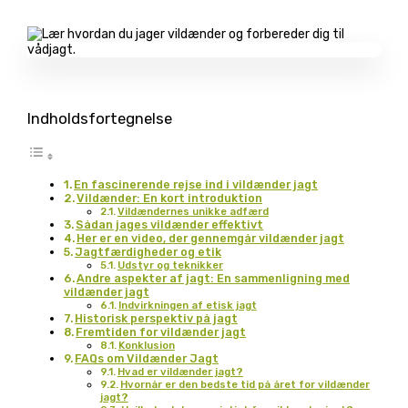
Indholdsfortegnelse
En fascinerende rejse ind i vildænder jagt
Vildænder: En kort introduktion
Vildændernes unikke adfærd
Sådan jages vildænder effektivt
Her er en video, der gennemgår vildænder jagt
Jagtfærdigheder og etik
Udstyr og teknikker
Andre aspekter af jagt: En sammenligning med
vildænder jagt
Indvirkningen af etisk jagt
Historisk perspektiv på jagt
Fremtiden for vildænder jagt
Konklusion
FAQs om Vildænder Jagt
Hvad er vildænder jagt?
Hvornår er den bedste tid på året for vildænder
jagt?