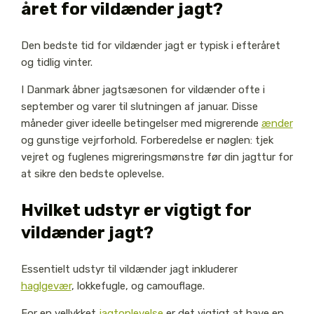
året for vildænder jagt?
Den bedste tid for vildænder jagt er typisk i efteråret
og tidlig vinter.
I Danmark åbner jagtsæsonen for vildænder ofte i
september og varer til slutningen af januar. Disse
måneder giver ideelle betingelser med migrerende
ænder
og gunstige vejrforhold. Forberedelse er nøglen: tjek
vejret og fuglenes migreringsmønstre før din jagttur for
at sikre den bedste oplevelse.
Hvilket udstyr er vigtigt for
vildænder jagt?
Essentielt udstyr til vildænder jagt inkluderer
haglgevær
, lokkefugle, og camouflage.
For en vellykket
jagtoplevelse
er det vigtigt at have en