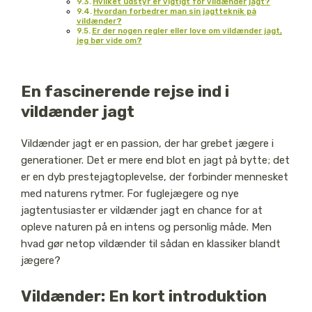
Hvilket udstyr er vigtigt for vildænder jagt?
Hvordan forbedrer man sin jagtteknik på
vildænder?
Er der nogen regler eller love om vildænder jagt,
jeg bør vide om?
En fascinerende rejse ind i
vildænder jagt
Vildænder jagt er en passion, der har grebet jægere i
generationer. Det er mere end blot en jagt på bytte; det
er en dyb prestejagtoplevelse, der forbinder mennesket
med naturens rytmer. For fuglejægere og nye
jagtentusiaster er vildænder jagt en chance for at
opleve naturen på en intens og personlig måde. Men
hvad gør netop vildænder til sådan en klassiker blandt
jægere?
Vildænder: En kort introduktion