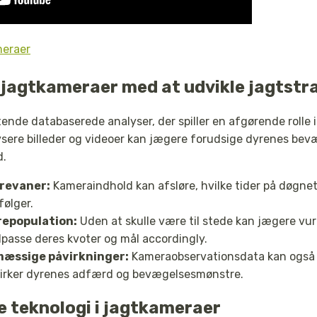
meraer
jagtkameraer med at udvikle jagtstr
nde databaserede analyser, der spiller en afgørende rolle 
lysere billeder og videoer kan jægere forudsige dyrenes b
d.
yrevaner:
Kameraindhold kan afsløre, hvilke tider på døgnet
følger.
epopulation:
Uden at skulle være til stede kan jægere vurd
passe deres kvoter og mål accordingly.
ømæssige påvirkninger:
Kameraobservationsdata kan også g
virker dyrenes adfærd og bevægelsesmønstre.
 teknologi i jagtkameraer