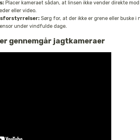
s:
Placer kameraet sådan, at linsen ikke vender direkte mod 
der eller video.
forstyrrelser:
Sørg for, at der ikke er grene eller buske 
sensor under vindfulde dage.
 der gennemgår jagtkameraer