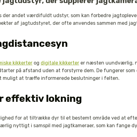
e jagtudstyr, der supplerer jagtkamer
 der andet værdifuldt udstyr, som kan forbedre jagtopleve
aspekter af jagtudstyret, der ofte anvendes sammen med jag
langdistancesyn
miske kikkerter
og
digitale kikkerter
er næsten uundværlig, n
ldtarter på afstand uden at forstyrre dem. De fungerer som 
et muligt at træffe informerede beslutninger i felten.
r effektiv lokning
ghed for at tiltrække dyr til et bestemt område ved at efte
særlig nyttigt i samspil med jagtkameraer, som kan fange dy