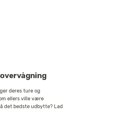
dtovervågning
ger deres ture og
om ellers ville være
få det bedste udbytte? Lad