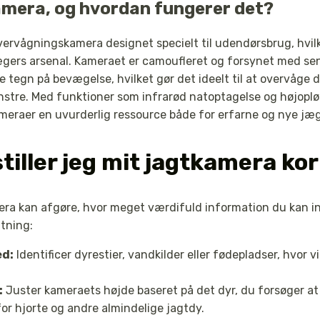
amera, og hvordan fungerer det?
ervågningskamera designet specielt til udendørsbrug, hvilke
ægers arsenal. Kameraet er camoufleret og forsynet med sens
tegn på bevægelse, hvilket gør det ideelt til at overvåge d
stre. Med funktioner som infrarød natoptagelse og højopl
ameraer en uvurderlig ressource både for erfarne og nye jæ
tiller jeg mit jagtkamera ko
era kan afgøre, hvor meget værdifuld information du kan in
ætning:
ed:
Identificer dyrestier, vandkilder eller fødepladser, hvor vi
:
Juster kameraets højde baseret på det dyr, du forsøger at
or hjorte og andre almindelige jagtdy.