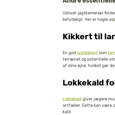
Andre essentiell
Udover jagtkameraer findes
betydeligt. Her er nogle 
Kikkert til 
En god
jagtkikkert
som
ter
terrænet og potentielle vi
af dine øjne, hvilket gør d
Lokkekald fo
Lokkekald
giver jægere muli
artfæller. Dette kan være 
kald.