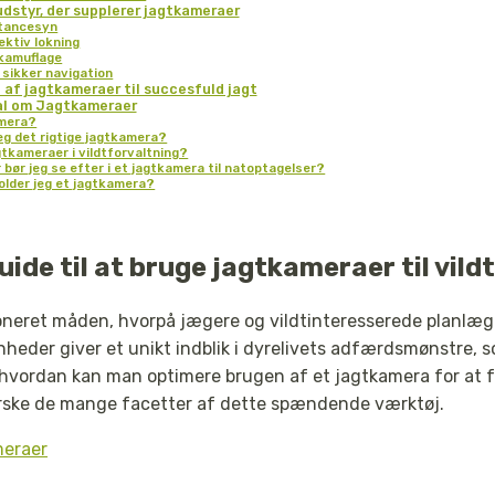
udstyr, der supplerer jagtkameraer
istancesyn
ektiv lokning
kamuflage
sikker navigation
 af jagtkameraer til succesfuld jagt
ål om Jagtkameraer
amera?
eg det rigtige jagtkamera?
gtkameraer i vildtforvaltning?
 bør jeg se efter i et jagtkamera til natoptagelser?
older jeg et jagtkamera?
ide til at bruge jagtkameraer til vil
oneret måden, hvorpå jægere og vildtinteresserede planlæg
enheder giver et unikt indblik i dyrelivets adfærdsmønstre, s
 hvordan kan man optimere brugen af et jagtkamera for at 
orske de mange facetter af dette spændende værktøj.
meraer