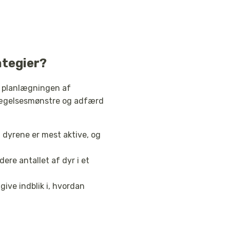
ategier?
i planlægningen af
evægelsesmønstre og adfærd
 dyrene er mest aktive, og
ere antallet af dyr i et
ive indblik i, hvordan