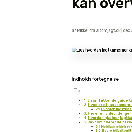
kan over
af
Mikkel fra altomjagt.dk
|
dec 
Indholdsfortegnelse
En omfattende guide til
Hvad er et jagtkamera,
Hvordan indstille
Her er en video, der g
Hvordan hjælper jagtka
Revolutionerende tekno
Mobilanmeldelser 
Bedre billedkval