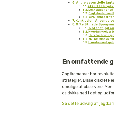
Andre essentielle jagt
Kikkert til langd
Lokkekald for eff
Jagtklæder med 
GPS-enheder for 
Konklusion: Anvendelse
Ofte Stillede Spørgsm
Hvad er et jagtk
Hvordan vælger j
Hvorfor bruge ja
Hvilke funktioner
Hvordan vedligeh
En omfattende gu
Jagtkameraer har revoluti
strategier. Disse diskrete 
umulige at observere. Men
os dykke ned i det og udf
Se dette udvalg af jagtka