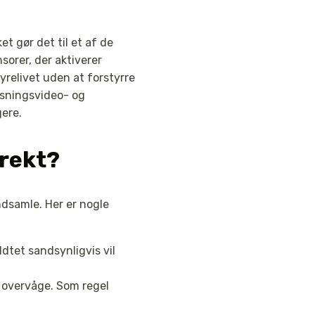
t gør det til et af de
orer, der aktiverer
yrelivet uden at forstyrre
øsningsvideo- og
gere.
rrekt?
dsamle. Her er nogle
ldtet sandsynligvis vil
 overvåge. Som regel