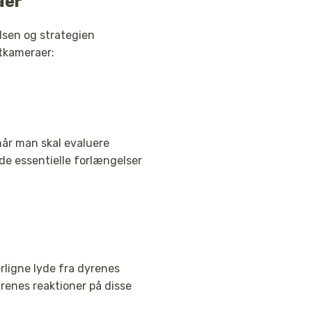
aer
lsen og strategien
tkameraer:
år man skal evaluere
de essentielle forlængelser
rligne lyde fra dyrenes
renes reaktioner på disse