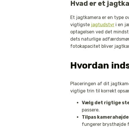
Hvad er et jagtk
Et jagtkamera er en type ov
vigtigste
jagtudstyr
i en j
optagelsen ved det mindste 
dets naturlige adfærdsmøn
fotokapacitet bliver jagtk
Hvordan inds
Placeringen af dit jagtkam
vigtige trin til korrekt ops
Vælg det rigtige st
passere.
Tilpas kamerahøjde
fungerer brysthøjde f