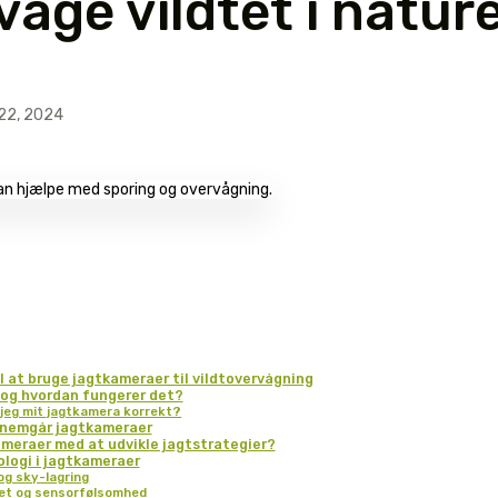
våge vildtet i natur
22, 2024
 at bruge jagtkameraer til vildtovervågning
 og hvordan fungerer det?
r jeg mit jagtkamera korrekt?
ennemgår jagtkameraer
meraer med at udvikle jagtstrategier?
logi i jagtkameraer
og sky-lagring
itet og sensorfølsomhed