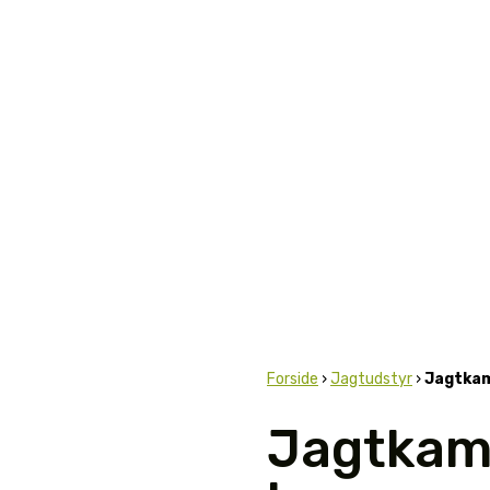
Forside
›
Jagtudstyr
›
Jagtkame
Jagtkame