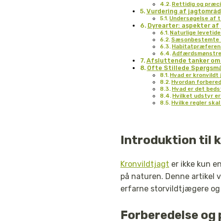
Rettidig og præc
Vurdering af jagtområ
Undersøgelse af t
Dyrearter: aspekter af 
Naturlige levetide
Sæsonbestemte m
Habitatpræferen
Adfærdsmønstr
Afsluttende tanker om 
Ofte Stillede Spørgsmå
Hvad er kronvildt
Hvordan forberede
Hvad er det bedst
Hvilket udstyr er
Hvilke regler sk
Introduktion til 
Kronvildtjagt
er ikke kun e
på naturen. Denne artikel 
erfarne storvildtjægere og
Forberedelse og 