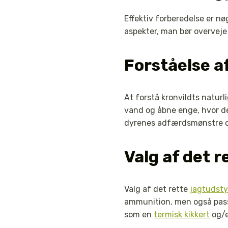
Effektiv forberedelse er nøg
aspekter, man bør overveje
Forståelse a
At forstå kronvildts natur
vand og åbne enge, hvor de
dyrenes adfærdsmønstre og
Valg af det r
Valg af det rette
jagtudsty
ammunition, men også pa
som en
termisk kikkert
og/e