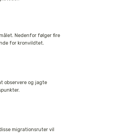
målet. Nedenfor følger fire
nde for kronvildtet.
at observere og jagte
spunkter.
isse migrationsruter vil