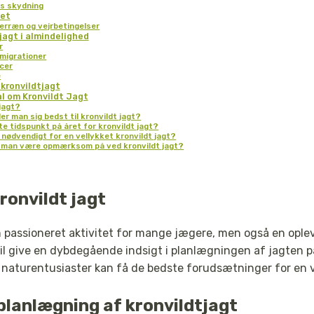
is skydning
det
erræn og vejrbetingelser
jagt i almindelighed
r
igrationer
cer
e
kronvildtjagt
l om Kronvildt Jagt
 jagt?
r man sig bedst til kronvildt jagt?
e tidspunkt på året for kronvildt jagt?
 nødvendigt for en vellykket kronvildt jagt?
al man være opmærksom på ved kronvildt jagt?
kronvildt jagt
n passioneret aktivitet for mange jægere, men også en oplev
vil give en dybdegående indsigt i planlægningen af jagten 
 naturentusiaster kan få de bedste forudsætninger for en ve
planlægning af kronvildtjagt