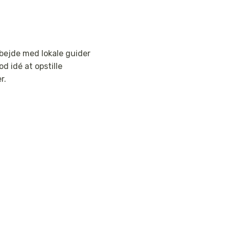
rbejde med lokale guider
d idé at opstille
r.