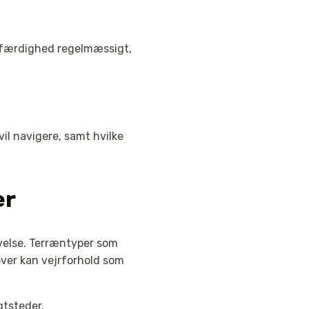
ydefærdighed regelmæssigt,
il navigere, samt hvilke
er
evelse. Terræntyper som
over kan vejrforhold som
gtsteder.