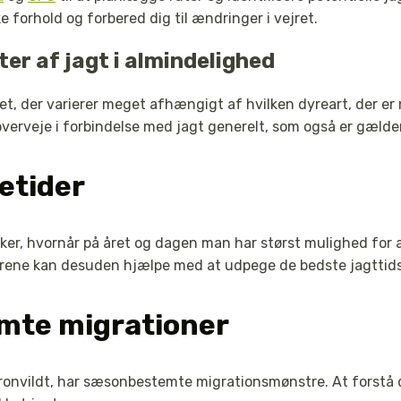
ke forhold og forbered dig til ændringer i vejret.
er af jagt i almindelighed
et, der varierer meget afhængigt af hvilken dyreart, der er 
 overveje i forbindelse med jagt generelt, som også er gælde
vetider
ker, hvornår på året og dagen man har størst mulighed for 
dyrene kan desuden hjælpe med at udpege de bedste jagttid
te migrationer
kronvildt, har sæsonbestemte migrationsmønstre. At forstå d