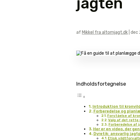
jagten
af
Mikkel fra altomjagt.dk
|
dec 
Indholdsfortegnelse
Introduktion til kronvil
Forberedelse og planlæ
Forståelse af kro
Valg af det rette
Forberedelse af 
Her er en video, der ge
Dyretik: ansvarlig jagt
Etisk vildtforvalt