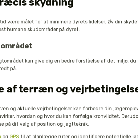
præcis skydning
altid være målet for at minimere dyrets lidelser. Øv din sk
 mest humane skudområder på dyret.
gtområdet
tområdet kan give dig en bedre forståelse af det miljø, du v
redt på.
 af terræn og vejrbetingels
rræn og aktuelle vejrbetingelser kan forbedre din jægeropl
åvirker, hvordan og hvor du kan forfølge kronvildtet. Derud
e på dit valg af position og jagtteknik.
a
og
GPS
til at planlægge ruter og identificere potentielle ja