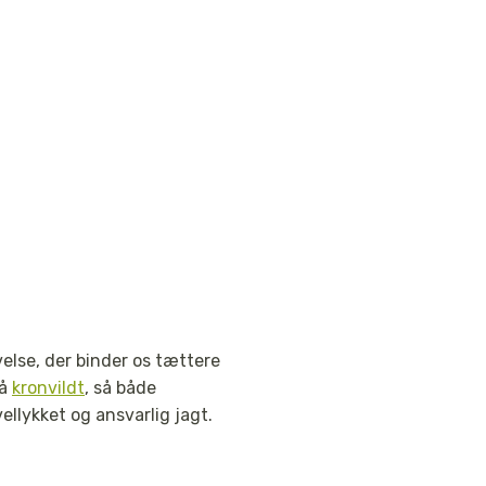
else, der binder os tættere
på
kronvildt
, så både
llykket og ansvarlig jagt.