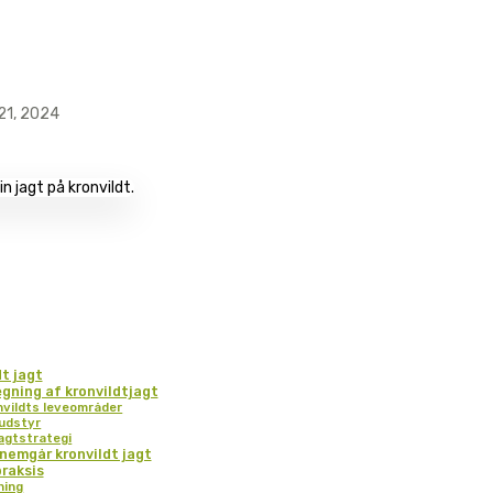
21, 2024
dt jagt
gning af kronvildtjagt
nvildts leveområder
 udstyr
jagtstrategi
nnemgår kronvildt jagt
praksis
ning