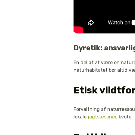
Dyretik: ansvarli
En del af at være en natur
naturhabitatet bør altid v
Etisk vildtfo
Forvaltning af naturressour
lokale
jagtsæsoner
, kvoter