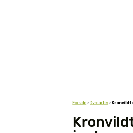
Forside
›
Dyrearter
›
Kronvildt
Kronvild