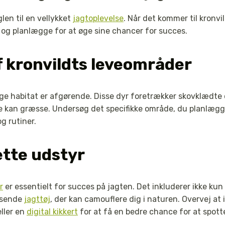
len til en vellykket
jagtoplevelse
. Når det kommer til kronvil
 og planlægge for at øge sine chancer for succes.
f kronvildts leveområder
lige habitat er afgørende. Disse dyr foretrækker skovklædt
 kan græsse. Undersøg det specifikke område, du planlægger 
 rutiner.
ette udstyr
r
er essentielt for succes på jagten. Det inkluderer ikke kun
ssende
jagttøj
, der kan camouflere dig i naturen. Overvej at 
ller en
digital kikkert
for at få en bedre chance for at spott