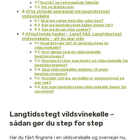
Rustikt og velsmagende tilbehør
Vin og drikkevarer
Ofte stillede spørgsmål om langtidsstegt
vildsvinekølle
Skal jeg vælge med eller uden ben?
Kan jeg langtidsstege køllen dagen før?
Kan jeg bruge slow cooker?
Afsluttende tanker – Langt FAQ: Langtidsstegt
vildsvinekølle – alt du skal vide
Hvad betyder det at langtidsstege en
vildsvinekølle?
Hvor længe skal en vildsvinekølle
langtidssteges?
Hvordan krydrer man bedst en vildsvinekølle før
langtidsstegning?
Skal vildsvinekøllen dækkes til under
langtidsstegning?
Hvordan ved jeg, om køllen er gennemstegt og
mør nok?
Kan man langtidsstege vildsvinekølle dagen før
servering?
Langtidsstegt vildsvinekølle –
sådan gør du step for step
Har du fået fingrene i en vildsvinekølle og overvejer nu,