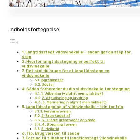
Indholdsfortegnelse
Langtidsstegt vildsvinekølle – sådan gør du step for
step
Hvorfor langtidsstegning er perfekt til
vildsvinekølle
Det skal du bruge for at langtidsstege en
vildsvinekølle
Ingredienser
Udstyr
Sådan forbereder du din vildsvinekølle før stegning
1. Udbening (valgfrit men praktisk)
2. Afpudsning og krydring
3. Marinering (valgfrit men lækkert)
Langtidsstegning af vildsvinekølle – trin for trin
1. Forvarm ovnen
2. Brun kødet af
3. Tilsæt grøntsager og væde
4. Stegning i ovnen
5. Hviletid
Tip: Brug væsken til sauce
Forslag til tilbehør til langtidsstegt vildsvinekølle