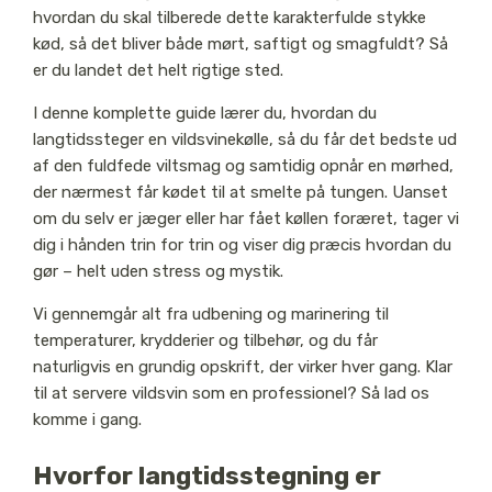
hvordan du skal tilberede dette karakterfulde stykke
kød, så det bliver både mørt, saftigt og smagfuldt? Så
er du landet det helt rigtige sted.
I denne komplette guide lærer du, hvordan du
langtidssteger en vildsvinekølle, så du får det bedste ud
af den fuldfede viltsmag og samtidig opnår en mørhed,
der nærmest får kødet til at smelte på tungen. Uanset
om du selv er jæger eller har fået køllen foræret, tager vi
dig i hånden trin for trin og viser dig præcis hvordan du
gør – helt uden stress og mystik.
Vi gennemgår alt fra udbening og marinering til
temperaturer, krydderier og tilbehør, og du får
naturligvis en grundig opskrift, der virker hver gang. Klar
til at servere vildsvin som en professionel? Så lad os
komme i gang.
Hvorfor langtidsstegning er