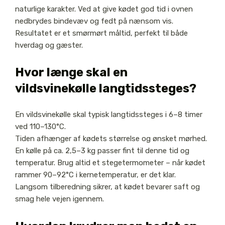
naturlige karakter. Ved at give kødet god tid i ovnen
nedbrydes bindevæv og fedt på nænsom vis.
Resultatet er et smørmørt måltid, perfekt til både
hverdag og gæster.
Hvor længe skal en
vildsvinekølle langtidssteges?
En vildsvinekølle skal typisk langtidssteges i 6–8 timer
ved 110–130°C.
Tiden afhænger af kødets størrelse og ønsket mørhed.
En kølle på ca. 2,5–3 kg passer fint til denne tid og
temperatur. Brug altid et stegetermometer – når kødet
rammer 90–92°C i kernetemperatur, er det klar.
Langsom tilberedning sikrer, at kødet bevarer saft og
smag hele vejen igennem.