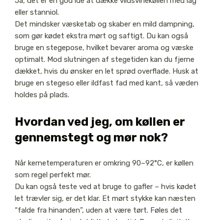
Ja, det er en god idé at dække vildsvinekøllen med låg
eller stanniol.
Det mindsker væsketab og skaber en mild dampning,
som gør kødet ekstra mørt og saftigt. Du kan også
bruge en stegepose, hvilket bevarer aroma og væske
optimalt. Mod slutningen af stegetiden kan du fjerne
dækket, hvis du ønsker en let sprød overflade. Husk at
bruge en stegeso eller ildfast fad med kant, så væden
holdes på plads.
Hvordan ved jeg, om køllen er
gennemstegt og mør nok?
Når kernetemperaturen er omkring 90–92°C, er køllen
som regel perfekt mør.
Du kan også teste ved at bruge to gafler – hvis kødet
let trævler sig, er det klar. Et mørt stykke kan næsten
“falde fra hinanden”, uden at være tørt. Føles det