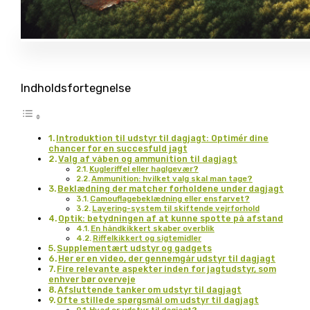
Indholdsfortegnelse
Introduktion til udstyr til dagjagt: Optimér dine
chancer for en succesfuld jagt
Valg af våben og ammunition til dagjagt
Kugleriffel eller haglgevær?
Ammunition: hvilket valg skal man tage?
Beklædning der matcher forholdene under dagjagt
Camouflagebeklædning eller ensfarvet?
Layering-system til skiftende vejrforhold
Optik: betydningen af at kunne spotte på afstand
En håndkikkert skaber overblik
Riffelkikkert og sigtemidler
Supplementært udstyr og gadgets
Her er en video, der gennemgår udstyr til dagjagt
Fire relevante aspekter inden for jagtudstyr, som
enhver bør overveje
Afsluttende tanker om udstyr til dagjagt
Ofte stillede spørgsmål om udstyr til dagjagt
Hvad er udstyr til dagjagt?