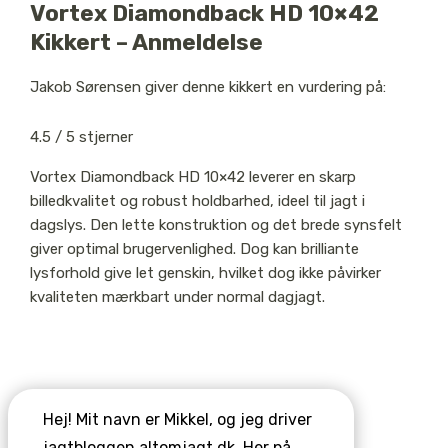
Vortex Diamondback HD 10×42
Kikkert – Anmeldelse
Jakob Sørensen
giver denne kikkert en vurdering på:
4.5
/
5
stjerner
Vortex Diamondback HD 10×42 leverer en skarp
billedkvalitet og robust holdbarhed, ideel til jagt i
dagslys. Den lette konstruktion og det brede synsfelt
giver optimal brugervenlighed. Dog kan brilliante
lysforhold give let genskin, hvilket dog ikke påvirker
kvaliteten mærkbart under normal dagjagt.
Hej! Mit navn er Mikkel, og jeg driver
jagtbloggen altomjagt.dk. Her på