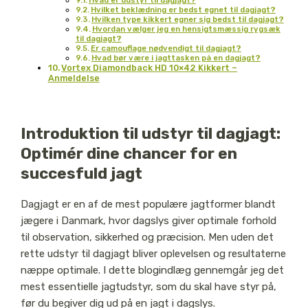
Hvilket beklædning er bedst egnet til dagjagt?
Hvilken type kikkert egner sig bedst til dagjagt?
Hvordan vælger jeg en hensigtsmæssig rygsæk
til dagjagt?
Er camouflage nødvendigt til dagjagt?
Hvad bør være i jagttasken på en dagjagt?
Vortex Diamondback HD 10×42 Kikkert –
Anmeldelse
Introduktion til udstyr til dagjagt:
Optimér dine chancer for en
succesfuld jagt
Dagjagt er en af de mest populære jagtformer blandt
jægere i Danmark, hvor dagslys giver optimale forhold
til observation, sikkerhed og præcision. Men uden det
rette udstyr til dagjagt bliver oplevelsen og resultaterne
næppe optimale. I dette blogindlæg gennemgår jeg det
mest essentielle jagtudstyr, som du skal have styr på,
før du begiver dig ud på en jagt i dagslys.