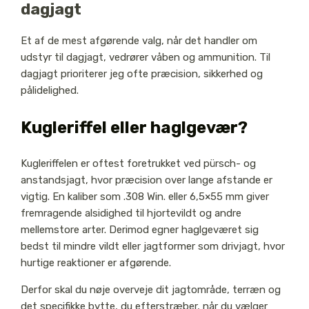
dagjagt
Et af de mest afgørende valg, når det handler om
udstyr til dagjagt, vedrører våben og ammunition. Til
dagjagt prioriterer jeg ofte præcision, sikkerhed og
pålidelighed.
Kugleriffel eller haglgevær?
Kugleriffelen er oftest foretrukket ved pürsch- og
anstandsjagt, hvor præcision over lange afstande er
vigtig. En kaliber som .308 Win. eller 6,5×55 mm giver
fremragende alsidighed til hjortevildt og andre
mellemstore arter. Derimod egner haglgeværet sig
bedst til mindre vildt eller jagtformer som drivjagt, hvor
hurtige reaktioner er afgørende.
Derfor skal du nøje overveje dit jagtområde, terræn og
det specifikke bytte, du efterstræber, når du vælger