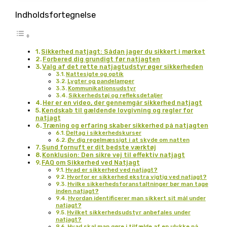
Indholdsfortegnelse
Sikkerhed natjagt: Sådan jager du sikkert i mørket
Forbered dig grundigt før natjagten
Valg af det rette natjagtudstyr øger sikkerheden
Nattesigte og optik
Lygter og pandelamper
Kommunikationsudstyr
Sikkerhedstøj og refleksdetaljer
Her er en video, der gennemgår sikkerhed natjagt
Kendskab til gældende lovgivning og regler for
natjagt
Træning og erfaring skaber sikkerhed på natjagten
Deltag i sikkerhedskurser
Øv dig regelmæssigt i at skyde om natten
Sund fornuft er dit bedste værktøj
Konklusion: Den sikre vej til effektiv natjagt
FAQ om Sikkerhed ved Natjagt
Hvad er sikkerhed ved natjagt?
Hvorfor er sikkerhed ekstra vigtig ved natjagt?
Hvilke sikkerhedsforanstaltninger bør man tage
inden natjagt?
Hvordan identificerer man sikkert sit mål under
natjagt?
Hvilket sikkerhedsudstyr anbefales under
natjagt?
Hvad skal man gøre i tilfælde af en ulykke på