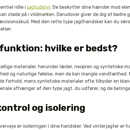
ntiel rolle i
jagtudstyr
. De beskytter dine hænder mod ele
an støde på i vildmarken. Derudover giver de dig et bedre g
cisionsskud. Med den rette type jagthandsker kan du sikre
elser.
funktion: hvilke er bedst?
kellige materialer, herunder læder, neopren og syntetiske m
rhed og naturlige følelse, men de kan mangle vandtæthed.
åde forhold, mens syntetiske materialer ofte tilbyder en bla
materiale afhænger af den type jagt, du udfører, og de betinge
ntrol og isolering
verveje er isoleringen i dine handsker. Ved vinterjagter er