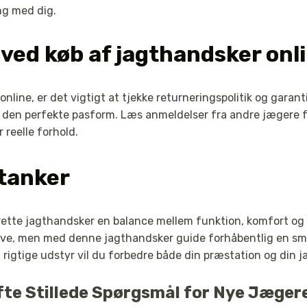
ng med dig.
 ved køb af jagthandsker onl
line, er det vigtigt at tjekke returneringspolitik og garanti
e den perfekte pasform. Læs anmeldelser fra andre jægere fo
reelle forhold.
tanker
e rette jagthandsker en balance mellem funktion, komfort og 
e, men med denne jagthandsker guide forhåbentlig en smul
t rigtige udstyr vil du forbedre både din præstation og din
te Stillede Spørgsmål for Nye Jæger