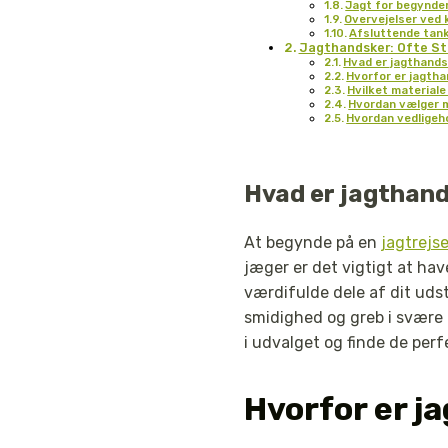
Jagt for begynder
Overvejelser ved 
Afsluttende tan
Jagthandsker: Ofte St
Hvad er jagthand
Hvorfor er jagtha
Hvilket materiale
Hvordan vælger m
Hvordan vedligeh
Hvad er jagthan
At begynde på en
jagtrejs
jæger er det vigtigt at hav
værdifulde dele af dit uds
smidighed og greb i svære 
i udvalget og finde de perf
Hvorfor er j