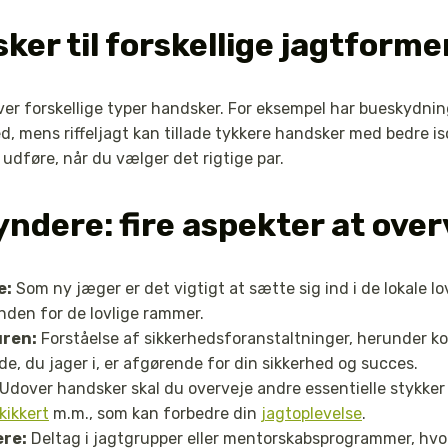
ker til forskellige jagtforme
ver forskellige typer handsker. For eksempel har bueskydni
 mens riffeljagt kan tillade tykkere handsker med bedre iso
udføre, når du vælger det rigtige par.
yndere: fire aspekter at over
e:
Som ny jæger er det vigtigt at sætte sig ind i de lokale lo
 inden for de lovlige rammer.
uren:
Forståelse af sikkerhedsforanstaltninger, herunder k
de, du jager i, er afgørende for din sikkerhed og succes.
Udover handsker skal du overveje andre essentielle stykke
kikkert
m.m., som kan forbedre din
jagtoplevelse
.
ere:
Deltag i jagtgrupper eller mentorskabsprogrammer, hvo