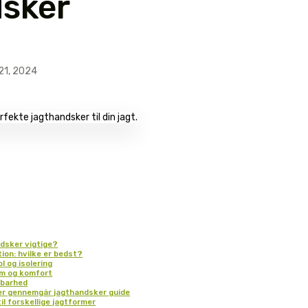
sker
21, 2024
ndsker vigtige?
ion: hvilke er bedst?
 og isolering
m og komfort
dbarhed
der gennemgår jagthandsker guide
il forskellige jagtformer