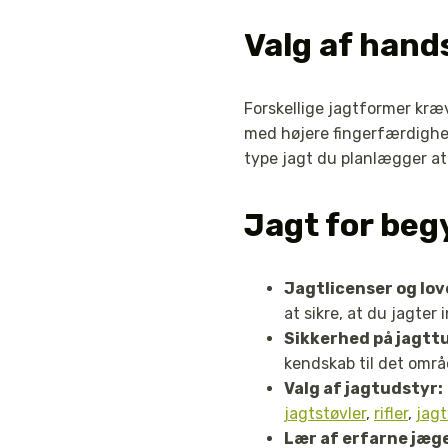
Valg af hands
Forskellige jagtformer kræ
med højere fingerfærdighed,
type jagt du planlægger at 
Jagt for beg
Jagtlicenser og lov
at sikre, at du jagter
Sikkerhed på jagtt
kendskab til det områ
Valg af jagtudstyr:
jagtstøvler
,
rifler
,
jagt
Lær af erfarne jæg