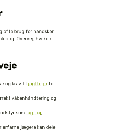
r
ng ofte brug for handsker
lering. Overvej, hvilken
veje
ve og krav til
jagttegn
for
orrekt våbenhåndtering og
r udstyr som
jagttøj
,
r erfarne jægere kan dele