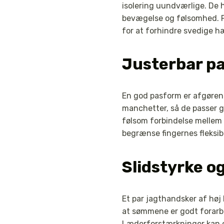
isolering uundværlige. De 
bevægelse og følsomhed. F
for at forhindre svedige h
Justerbar p
En god pasform er afgørend
manchetter, så de passer 
følsom forbindelse mellem
begrænse fingernes fleksibi
Slidstyrke o
Et par jagthandsker af høj 
at sømmene er godt forarbej
Læderforstærkninger kan og