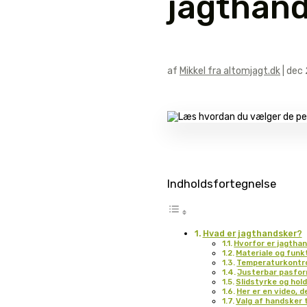
jagthand
af
Mikkel fra altomjagt.dk
|
dec 
Indholdsfortegnelse
Hvad er jagthandsker?
Hvorfor er jagtha
Materiale og funkt
Temperaturkontrol
Justerbar pasfor
Slidstyrke og hol
Her er en video, 
Valg af handsker t