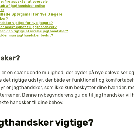
e: fire aspekter at overveje
køb af jagthandsker online
ker
illede Spørgsmål for Nye Jægere
sker?
ndsker vigtige for nye jægere?
 er bedst egnet til jagthandsker?
an den rigtige størrelse jagthandsker?
older man jagthandsker bedst?
dsker?
e
er en spændende mulighed, der byder på nye oplevelser og
e det rigtige udstyr, der både er funktionelt og komfortabel
tyr er jagthandsker, som ikke kun beskytter dine hænder, m
terræner. Denne nybegynderens guide til jagthandsker vil 
ekte handsker til dine behov.
agthandsker vigtige?