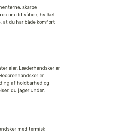
menterne, skarpe
reb om dit våben, hvilket
, at du har både komfort
aterialer. Læderhandsker er
 Neoprenhandsker er
nding af holdbarhed og
lser, du jager under.
 handsker med termisk