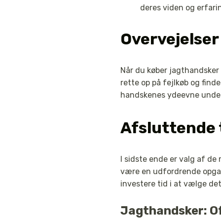
deres viden og erfari
Overvejelser
Når du køber jagthandsker on
rette op på fejlkøb og find
handskenes ydeevne under 
Afsluttende 
I sidste ende er valg af d
være en udfordrende opgav
investere tid i at vælge de
Jagthandsker: Of