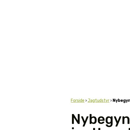
Forside
›
Jagtudstyr
›
Nybegyn
Nybegynd