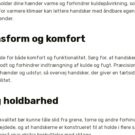
holder dine hænder varme og forhindrer kuldepåvirkning, so
or varmere klimaer kan lettere handsker med åndbare egen
ænder.
asform og komfort
e for både komfort og funktionalitet. Sørg for, at handske
godt og forhindrer indtrængning af kulde og fugt. Præcisi
 hænder og udstyr, så overvej handsker, der giver en tæts
litet.
g holdbarhed
kvalitet bør kunne tåle slid fra grene, torne og andre forhind
dede, og at handskerne er konstrueret til at holde i flere 
så give ekstra beskyttelse mod slitage.