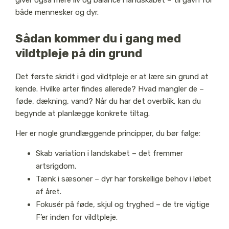
giver også mere liv og balance i landskabet – til gavn for
både mennesker og dyr.
Sådan kommer du i gang med
vildtpleje på din grund
Det første skridt i god vildtpleje er at lære sin grund at
kende. Hvilke arter findes allerede? Hvad mangler de –
føde, dækning, vand? Når du har det overblik, kan du
begynde at planlægge konkrete tiltag.
Her er nogle grundlæggende principper, du bør følge:
Skab variation i landskabet – det fremmer
artsrigdom.
Tænk i sæsoner – dyr har forskellige behov i løbet
af året.
Fokusér på føde, skjul og tryghed – de tre vigtige
F’er inden for vildtpleje.