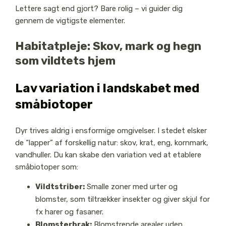
Lettere sagt end gjort? Bare rolig – vi guider dig
gennem de vigtigste elementer.
Habitatpleje: Skov, mark og hegn
som vildtets hjem
Lav variation i landskabet med
småbiotoper
Dyr trives aldrig i ensformige omgivelser. I stedet elsker
de “lapper” af forskellig natur: skov, krat, eng, kornmark,
vandhuller. Du kan skabe den variation ved at etablere
småbiotoper som:
Vildtstriber:
Smalle zoner med urter og
blomster, som tiltrækker insekter og giver skjul for
fx harer og fasaner.
Blomsterbrak:
Blomstrende arealer uden