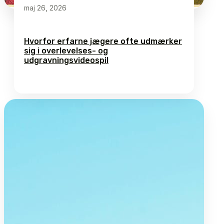
maj 26, 2026
Hvorfor erfarne jægere ofte udmærker
sig i overlevelses- og
udgravningsvideospil