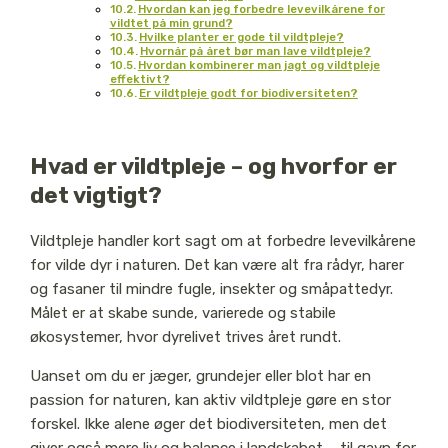
Hvordan kan jeg forbedre levevilkårene for
vildtet på min grund?
Hvilke planter er gode til vildtpleje?
Hvornår på året bør man lave vildtpleje?
Hvordan kombinerer man jagt og vildtpleje
effektivt?
Er vildtpleje godt for biodiversiteten?
Hvad er vildtpleje – og hvorfor er
det vigtigt?
Vildtpleje handler kort sagt om at forbedre levevilkårene
for vilde dyr i naturen. Det kan være alt fra rådyr, harer
og fasaner til mindre fugle, insekter og småpattedyr.
Målet er at skabe sunde, varierede og stabile
økosystemer, hvor dyrelivet trives året rundt.
Uanset om du er jæger, grundejer eller blot har en
passion for naturen, kan aktiv vildtpleje gøre en stor
forskel. Ikke alene øger det biodiversiteten, men det