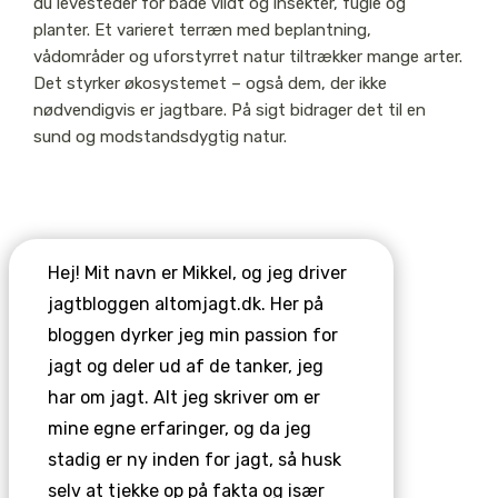
du levesteder for både vildt og insekter, fugle og
planter. Et varieret terræn med beplantning,
vådområder og uforstyrret natur tiltrækker mange arter.
Det styrker økosystemet – også dem, der ikke
nødvendigvis er jagtbare. På sigt bidrager det til en
sund og modstandsdygtig natur.
Hej! Mit navn er Mikkel, og jeg driver
jagtbloggen altomjagt.dk. Her på
bloggen dyrker jeg min passion for
jagt og deler ud af de tanker, jeg
har om jagt. Alt jeg skriver om er
mine egne erfaringer, og da jeg
stadig er ny inden for jagt, så husk
selv at tjekke op på fakta og især