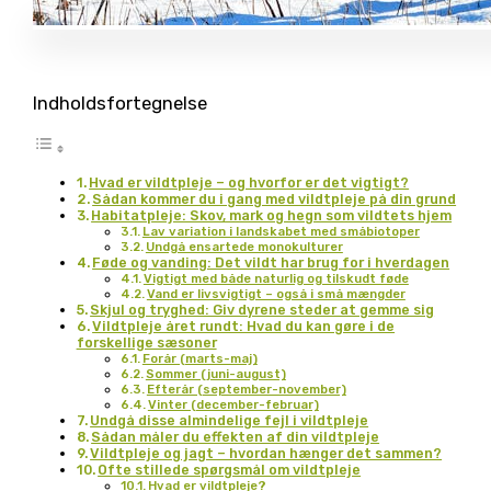
Indholdsfortegnelse
Hvad er vildtpleje – og hvorfor er det vigtigt?
Sådan kommer du i gang med vildtpleje på din grund
Habitatpleje: Skov, mark og hegn som vildtets hjem
Lav variation i landskabet med småbiotoper
Undgå ensartede monokulturer
Føde og vanding: Det vildt har brug for i hverdagen
Vigtigt med både naturlig og tilskudt føde
Vand er livsvigtigt – også i små mængder
Skjul og tryghed: Giv dyrene steder at gemme sig
Vildtpleje året rundt: Hvad du kan gøre i de
forskellige sæsoner
Forår (marts-maj)
Sommer (juni-august)
Efterår (september-november)
Vinter (december-februar)
Undgå disse almindelige fejl i vildtpleje
Sådan måler du effekten af din vildtpleje
Vildtpleje og jagt – hvordan hænger det sammen?
Ofte stillede spørgsmål om vildtpleje
Hvad er vildtpleje?