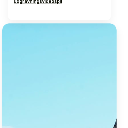
udgravningsvideospil