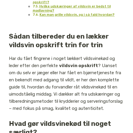
opskrift?
Hvilke udskæringer af vildsvin er bedst til
madlavning?
Kan man grille vildsvin, og i så fald hvordan?
Sådan tilbereder du en lækker
vildsvin opskrift trin for trin
Har du fået fingrene i noget lækkert vildsvinekød og
leder efter den perfekte
vildsvin opskrift
? Uanset
om du selv er jæger eller har fået en bjørnetjeneste fra
en bekendt med adgang til vildt, er her den komplette
guide til, hvordan du forvandler råt vildsvinekød til en
uimodståelig middag. Vi dækker alt fra udskæringer og
tilberedningsmetoder til krydderier og serveringsforslag
– med fokus på smag, kvalitet og autenticitet.
Hvad gør vildsvinekød til noget
særligt?