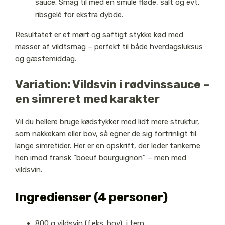
sauce. Smag til med en smule fløde, salt og evt.
ribsgelé for ekstra dybde.
Resultatet er et mørt og saftigt stykke kød med
masser af vildtsmag – perfekt til både hverdagsluksus
og gæstemiddag.
Variation: Vildsvin i rødvinssauce –
en simreret med karakter
Vil du hellere bruge kødstykker med lidt mere struktur,
som nakkekam eller bov, så egner de sig fortrinligt til
lange simretider. Her er en opskrift, der leder tankerne
hen imod fransk “boeuf bourguignon” – men med
vildsvin.
Ingredienser (4 personer)
800 g vildsvin (f.eks. bov), i tern