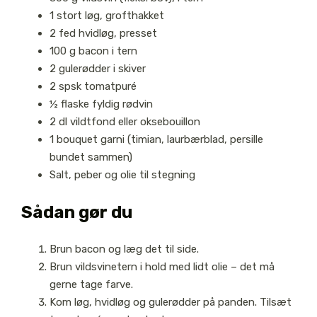
1 stort løg, grofthakket
2 fed hvidløg, presset
100 g bacon i tern
2 gulerødder i skiver
2 spsk tomatpuré
½ flaske fyldig rødvin
2 dl vildtfond eller oksebouillon
1 bouquet garni (timian, laurbærblad, persille
bundet sammen)
Salt, peber og olie til stegning
Sådan gør du
Brun bacon og læg det til side.
Brun vildsvinetern i hold med lidt olie – det må
gerne tage farve.
Kom løg, hvidløg og gulerødder på panden. Tilsæt