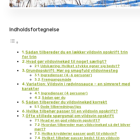
Indholdsfortegnelse
Sådan tilbereder du en lækker vildsvin opskrift trin
for trin
Hvad gør vildsvinekød til noget særligt?
Udskæring: Hvilket stykke egner sig bedst?
Grundopskrift: Mør og smagfuld vildsvinesteg
Ingredienser (4–6 personer)
Fremgangsmåde
Variation: Vildsvin i rødvinssauce – en simreret med
karakter
Ingredienser (4 personer)
Sådan gør du
Sådan tilbereder du vildsvinekød korrekt
Gode tilberedningstips
Hvilke tilbehør passer til en vildsvin opskrift?
Ofte stillede spørgsmål om vildsvin opskrift
Hvad er en god vildsvin opskrift?
Hvordan tilbereder man vildsvinekød så det bliver
mørt?
Hvilke krydderier passer godt til vildsvin?
Hvilket tilbehør passer bedst til en vildsvin