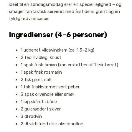
ideel til en søndagsmiddag eller en speciel lejlighed – og
smager fantastisk serveret med årstidens grønt og en
fyldig rødvinssauce.
Ingredienser (4–6 personer)
1 udbenet vildsvinekam (ca. 1,5–2 kg)
2 fed hvidløg, knust
1 spsk frisk timian (kan erstattes af 1 tsk tørret)
1 spsk frisk rosmarin
2 tsk groft salt
1 tsk friskkværnet sort peber
3 spsk olivenolie eller smør
1 løg skåret i både
2 gulerødder i skiver
3 dl rødvin
2 dl vildtfond eller oksebouillon