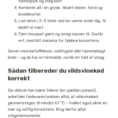
tomatpuré og steg kort.
Kombinér alt i en gryde, tilsæt rødvin, fond og
krydderurter.
Lad simre i 2–3 timer ved lav varme under låg, til
kødet er mørt.
Fjern bouquet garni og smag saucen til. Justér
evt. med lidt maizena for tykkere konsistens.
Server med kartoffelmos, rodfrugter eller hjemmebagt
brød – og du har en himmelsk, rustik ret fuld af smag.
Sådan tilbereder du vildsvinekød
korrekt
Da vildsvin kan bære trikiner (en sjælden parasit),
anbefaler Fødevarestyrelsen altid, at vildsvinekød
gennemsteges til mindst 67 °C – hvilket også sikrer en
mør og saftig konsistens. Brug derfor altid
stegetermometer.