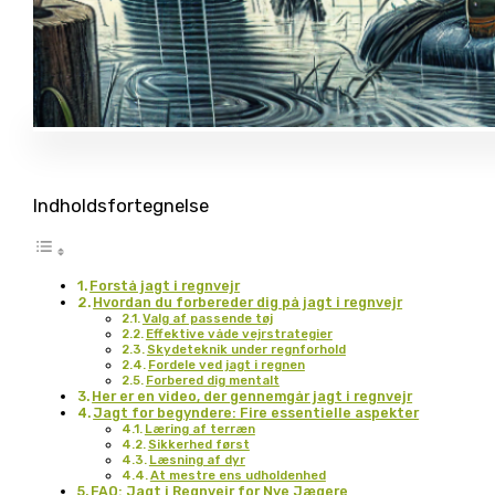
Indholdsfortegnelse
Forstå jagt i regnvejr
Hvordan du forbereder dig på jagt i regnvejr
Valg af passende tøj
Effektive våde vejrstrategier
Skydeteknik under regnforhold
Fordele ved jagt i regnen
Forbered dig mentalt
Her er en video, der gennemgår jagt i regnvejr
Jagt for begyndere: Fire essentielle aspekter
Læring af terræn
Sikkerhed først
Læsning af dyr
At mestre ens udholdenhed
FAQ: Jagt i Regnvejr for Nye Jægere