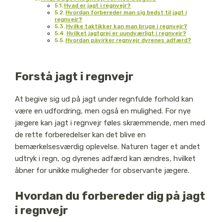
Hvad er jagt i regnvejr?
Hvordan forbereder man sig bedst til jagt i
regnvejr?
Hvilke taktikker kan man bruge i regnvejr?
Hvilket jagtgrej er uundværligt i regnvejr?
Hvordan påvirker regnvejr dyrenes adfærd?
Forstå jagt i regnvejr
At begive sig ud på jagt under regnfulde forhold kan
være en udfordring, men også en mulighed. For nye
jægere kan jagt i regnvejr føles skræmmende, men med
de rette forberedelser kan det blive en
bemærkelsesværdig oplevelse. Naturen tager et andet
udtryk i regn, og dyrenes adfærd kan ændres, hvilket
åbner for unikke muligheder for observante jægere.
Hvordan du forbereder dig på jagt
i regnvejr