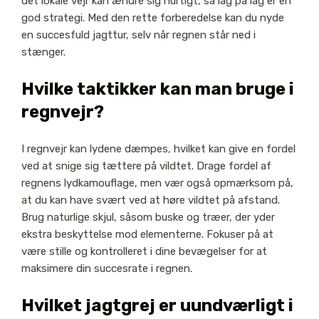
det lokale vejr kan ændre sig hurtigt, så lag på lag er en
god strategi. Med den rette forberedelse kan du nyde
en succesfuld jagttur, selv når regnen står ned i
stænger.
Hvilke taktikker kan man bruge i
regnvejr?
I regnvejr kan lydene dæmpes, hvilket kan give en fordel
ved at snige sig tættere på vildtet. Drage fordel af
regnens lydkamouflage, men vær også opmærksom på,
at du kan have svært ved at høre vildtet på afstand.
Brug naturlige skjul, såsom buske og træer, der yder
ekstra beskyttelse mod elementerne. Fokuser på at
være stille og kontrolleret i dine bevægelser for at
maksimere din succesrate i regnen.
Hvilket jagtgrej er uundværligt i