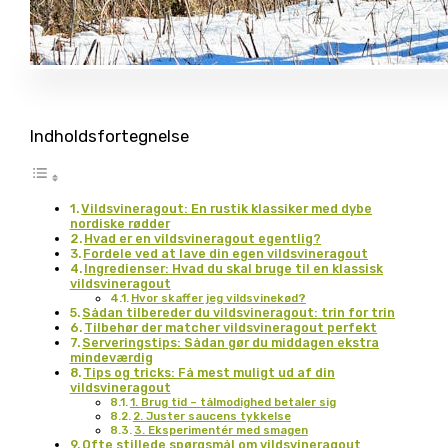
Indholdsfortegnelse
Vildsvineragout: En rustik klassiker med dybe
nordiske rødder
Hvad er en vildsvineragout egentlig?
Fordele ved at lave din egen vildsvineragout
Ingredienser: Hvad du skal bruge til en klassisk
vildsvineragout
Hvor skaffer jeg vildsvinekød?
Sådan tilbereder du vildsvineragout: trin for trin
Tilbehør der matcher vildsvineragout perfekt
Serveringstips: Sådan gør du middagen ekstra
mindeværdig
Tips og tricks: Få mest muligt ud af din
vildsvineragout
1. Brug tid – tålmodighed betaler sig
2. Juster saucens tykkelse
3. Eksperimentér med smagen
Ofte stillede spørgsmål om vildsvineragout