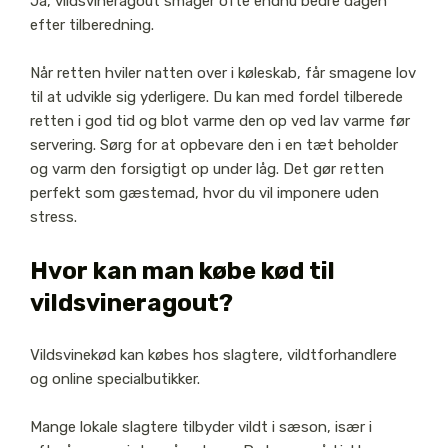
Ja, vildsvineragout smager ofte endnu bedre dagen
efter tilberedning.
Når retten hviler natten over i køleskab, får smagene lov
til at udvikle sig yderligere. Du kan med fordel tilberede
retten i god tid og blot varme den op ved lav varme før
servering. Sørg for at opbevare den i en tæt beholder
og varm den forsigtigt op under låg. Det gør retten
perfekt som gæstemad, hvor du vil imponere uden
stress.
Hvor kan man købe kød til
vildsvineragout?
Vildsvinekød kan købes hos slagtere, vildtforhandlere
og online specialbutikker.
Mange lokale slagtere tilbyder vildt i sæson, især i