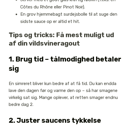
Côtes du Rhône eller Pinot Noir).
En grov hjemmebagt surdejsbolle til at suge den
sidste sauce op er altid et hit.
Tips og tricks: Få mest muligt ud
af din vildsvineragout
1. Brug tid – tålmodighed betaler
sig
En simreret bliver kun bedre af at få tid. Du kan endda
lave den dagen før og varme den op – så har smagene
virkelig sat sig. Mange oplever, at retten smager endnu
bedre dag 2.
2. Juster saucens tykkelse