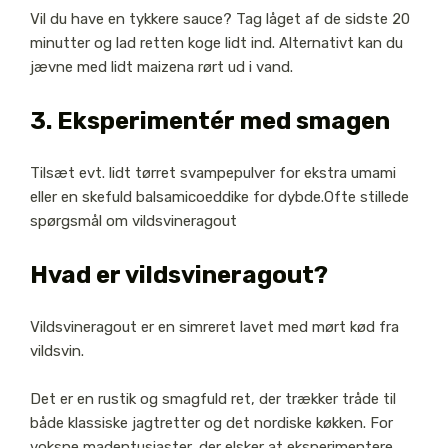
Vil du have en tykkere sauce? Tag låget af de sidste 20
minutter og lad retten koge lidt ind. Alternativt kan du
jævne med lidt maizena rørt ud i vand.
3. Eksperimentér med smagen
Tilsæt evt. lidt tørret svampepulver for ekstra umami
eller en skefuld balsamicoeddike for dybde.
Ofte stillede
spørgsmål om vildsvineragout
Hvad er vildsvineragout?
Vildsvineragout er en simreret lavet med mørt kød fra
vildsvin.
Det er en rustik og smagfuld ret, der trækker tråde til
både klassiske jagtretter og det nordiske køkken. For
voksne madentusiaster, der elsker at eksperimentere