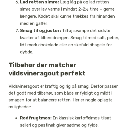
Lad retten simre:
Læg låg på og lad retten
simre over lav varme i mindst 2-2½ time – gerne
længere. Kødet skal kunne trækkes fra hinanden
med en gaffel.
Smag til og juster:
Tilføj svampe det sidste
kvarter af tilberedningen. Smag til med salt, peber,
lidt mørk chokolade eller en skefuld ribsgele for
dybde.
Tilbehør der matcher
vildsvineragout perfekt
Vildsvineragout er kraftig og rig på smag. Derfor passer
det godt med tilbehør, som både er fyldigt og mildt i
smagen for at balancere retten. Her er nogle oplagte
muligheder:
Rodfrugtmos:
En klassisk kartoffelmos tilsat
selleri og pastinak giver sødme og fylde.