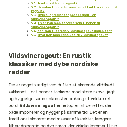
Hvad er vildsvineragout?
Hvordan tilbereder man bedst kød fra vildsvin til
ragout?
Hvilke ingredienser passer godt i en
vildsvineragout?
Hvad kan man servere som tilbehør til
vildsvineragout?
Kan man tilberede vildsvineragout dagen før?
Hvor kan man købe kød til vildsvineragout?
Vildsvineragout: En rustik
klassiker med dybe nordiske
rødder
Der er noget særligt ved duften af simrende vildtkød i
køkkenet – det sender tankerne mod store skove, jagt
og hyggelige sammenkomster omkring et veldækket
bord.
Vildsvineragout
er netop en af de retter, der
både imponerer og hygger på samme tid. Det er en
traditionel simreret med masser af karakter, længere
tilberedningstid og dyb smag, der virkelig kommer til sin