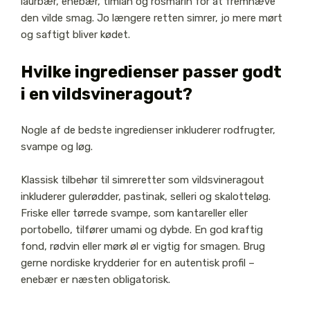
laurbær, enebær, timian og rosmarin for at fremhæve
den vilde smag. Jo længere retten simrer, jo mere mørt
og saftigt bliver kødet.
Hvilke ingredienser passer godt
i en vildsvineragout?
Nogle af de bedste ingredienser inkluderer rodfrugter,
svampe og løg.
Klassisk tilbehør til simreretter som vildsvineragout
inkluderer gulerødder, pastinak, selleri og skalotteløg.
Friske eller tørrede svampe, som kantareller eller
portobello, tilfører umami og dybde. En god kraftig
fond, rødvin eller mørk øl er vigtig for smagen. Brug
gerne nordiske krydderier for en autentisk profil –
enebær er næsten obligatorisk.