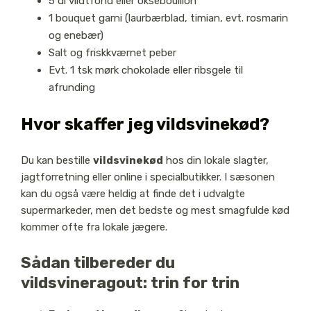
5 dl vildtfond eller oksebouillon
1 bouquet garni (laurbærblad, timian, evt. rosmarin
og enebær)
Salt og friskkværnet peber
Evt. 1 tsk mørk chokolade eller ribsgele til
afrunding
Hvor skaffer jeg vildsvinekød?
Du kan bestille
vildsvinekød
hos din lokale slagter,
jagtforretning eller online i specialbutikker. I sæsonen
kan du også være heldig at finde det i udvalgte
supermarkeder, men det bedste og mest smagfulde kød
kommer ofte fra lokale jægere.
Sådan tilbereder du
vildsvineragout: trin for trin