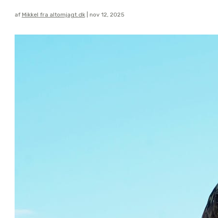
af
Mikkel fra altomjagt.dk
|
nov 12, 2025