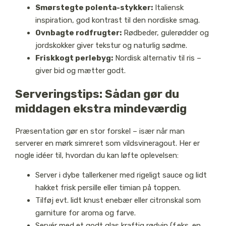
Smørstegte polenta-stykker:
Italiensk
inspiration, god kontrast til den nordiske smag.
Ovnbagte rodfrugter:
Rødbeder, gulerødder og
jordskokker giver tekstur og naturlig sødme.
Friskkogt perlebyg:
Nordisk alternativ til ris –
giver bid og mætter godt.
Serveringstips: Sådan gør du
middagen ekstra mindeværdig
Præsentation gør en stor forskel – især når man
serverer en mørk simreret som vildsvineragout. Her er
nogle idéer til, hvordan du kan løfte oplevelsen:
Server i dybe tallerkener med rigeligt sauce og lidt
hakket frisk persille eller timian på toppen.
Tilføj evt. lidt knust enebær eller citronskal som
garniture for aroma og farve.
Servér med et godt glas kraftig rødvin (f.eks. en