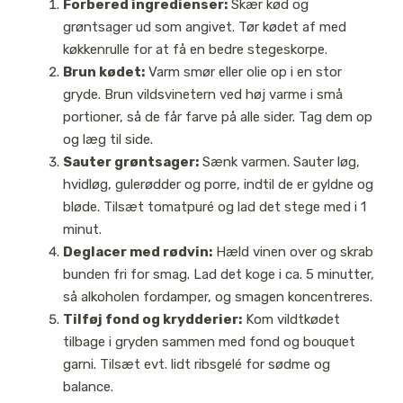
Forbered ingredienser:
Skær kød og
grøntsager ud som angivet. Tør kødet af med
køkkenrulle for at få en bedre stegeskorpe.
Brun kødet:
Varm smør eller olie op i en stor
gryde. Brun vildsvinetern ved høj varme i små
portioner, så de får farve på alle sider. Tag dem op
og læg til side.
Sauter grøntsager:
Sænk varmen. Sauter løg,
hvidløg, gulerødder og porre, indtil de er gyldne og
bløde. Tilsæt tomatpuré og lad det stege med i 1
minut.
Deglacer med rødvin:
Hæld vinen over og skrab
bunden fri for smag. Lad det koge i ca. 5 minutter,
så alkoholen fordamper, og smagen koncentreres.
Tilføj fond og krydderier:
Kom vildtkødet
tilbage i gryden sammen med fond og bouquet
garni. Tilsæt evt. lidt ribsgelé for sødme og
balance.