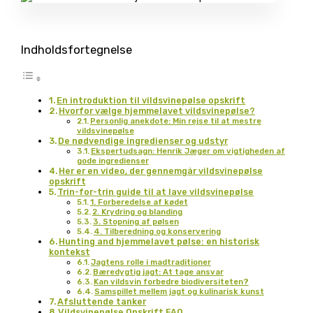
Indholdsfortegnelse
En introduktion til vildsvinepølse opskrift
Hvorfor vælge hjemmelavet vildsvinepølse?
Personlig anekdote: Min rejse til at mestre
vildsvinepølse
De nødvendige ingredienser og udstyr
Ekspertudsagn: Henrik Jæger om vigtigheden af
gode ingredienser
Her er en video, der gennemgår vildsvinepølse
opskrift
Trin-for-trin guide til at lave vildsvinepølse
1. Forberedelse af kødet
2. Krydring og blanding
3. Stopning af pølsen
4. Tilberedning og konservering
Hunting and hjemmelavet pølse: en historisk
kontekst
Jagtens rolle i madtraditioner
Bæredygtig jagt: At tage ansvar
Kan vildsvin forbedre biodiversiteten?
Samspillet mellem jagt og kulinarisk kunst
Afsluttende tanker
Vildsvinepølse Opskrift FAQ