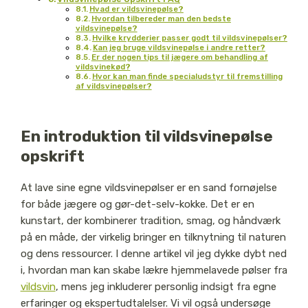
Hvad er vildsvinepølse?
Hvordan tilbereder man den bedste
vildsvinepølse?
Hvilke krydderier passer godt til vildsvinepølser?
Kan jeg bruge vildsvinepølse i andre retter?
Er der nogen tips til jægere om behandling af
vildsvinekød?
Hvor kan man finde specialudstyr til fremstilling
af vildsvinepølser?
En introduktion til vildsvinepølse
opskrift
At lave sine egne vildsvinepølser er en sand fornøjelse
for både jægere og gør-det-selv-kokke. Det er en
kunstart, der kombinerer tradition, smag, og håndværk
på en måde, der virkelig bringer en tilknytning til naturen
og dens ressourcer. I denne artikel vil jeg dykke dybt ned
i, hvordan man kan skabe lækre hjemmelavede pølser fra
vildsvin
, mens jeg inkluderer personlig indsigt fra egne
erfaringer og ekspertudtalelser. Vi vil også undersøge