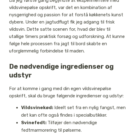
Da jeg første gang begyndte at eksperimentere med
vildsvinepølse opskrift, var det en kombination af
nysgerrighed og passion for at forstå køkkenets kunst
dybere. Under en jagtudflugt fik jeg adgang til frisk
vildsvin. Dette satte scenen for, hvad der blev til
utallige timers praktisk forsøg og udforskning. At kunne
følge hele processen fra jagt til bord skabte en
uforglemmelig forbindelse til maden.
De nødvendige ingredienser og
udstyr
For at komme i gang med din egen vildsvinepølse
opskrift, skal du bruge følgende ingredienser og udstyr:
Vildsvinekød:
Ideelt set fra en nylig fangst, men
det kan ofte også findes i specialbutikker.
Svinefedt:
Tilføjer den nødvendige
fedtmarmorering til pølserne.