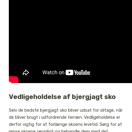
Vedligeholdelse af bjergjagt sko
Selv de bedste bjergjagt sko bliver udsat for slitage, når
de bliver brugt i udfordrende terræn. Vedligeholdelse er
derfor vigtig for at forlænge skoens levetid. Sørg for at
rense skoene jævnligt og behandle dem med det