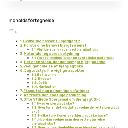
Indholdsfortegnelse
Hvilke sko passer til bjergjagt?
Forstå dine behov i bjergterrænet
Vigtige egenskaber ved bjergjagt sko
Materialer og deres betydning
Forskel mellem læder og syntetiske materialer
Her er en video, der gennemgår bjergjagt sko
Vedligeholdelse af bjergjagt sko
Jagtudstyr: fire vigtige aspekter
Beklædning
Rygsæk
Optik
Navigation
Ekspertråd og personlige erfaringer
At træffe den endelige beslutning
Ofte Stillede Spørgsmål om Bjergjagt Sko
Hvad er bjergjagt sko?
Hvorfor er det vigtigt at vælge de rette bjergjagt
sko?
Hvilke funktioner skal bjergjagt sko have?
Hvordan vælger man den rette størrelse
bjergjagt sko?
Hvordan vedligeholder man bjergjagt sko bedst