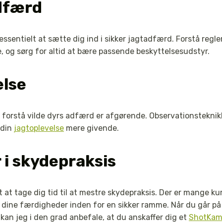
dfærd
 essentielt at sætte dig ind i sikker jagtadfærd. Forstå regl
, og sørg for altid at bære passende beskyttelsesudstyr.
else
 forstå vilde dyrs adfærd er afgørende. Observationsteknik
 din
jagtoplevelse
mere givende.
i skydepraksis
 at tage dig tid til at mestre skydepraksis. Der er mange ku
 dine færdigheder inden for en sikker ramme. Når du går p
kan jeg i den grad anbefale, at du anskaffer dig et
ShotKa