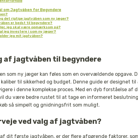
entorforhold
ål om Jagtvåben for Begyndere
åben?
eg det rigtige jagtvåben som ny jæger?
tvåben er bedst til begyndere?
egler, jeg skal være opmærksom på?
al jeg investere i som ny jæger?
older jeg mit jagtvåben?
lg af jagtvåben til begyndere
ben som ny jæger kan føles som en overvældende opgave. D
kaliber til sikkerhed og budget. Denne guide er designet til
igere i denne komplekse proces. Med en dyb forståelse af d
il du være bedre rustet til at tage en informeret beslutnin
køb så simpelt og gnidningsfrit som muligt.
rveje ved valg af jagtvåben?
 af dit første jagtvåben, er der flere afgørende faktorer, so