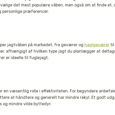
 vælge det mest populære våben, men også om at finde et, de
g personlige præferencer.
yper jagtvåben på markedet, fra geværer og
haglgeværer
ti
er, afhængigt af hvilken type jagt du planlægger at deltage
er er ideelle til fuglejagt.
ler en væsentlig rolle i effektiviteten. For begyndere anbefa
lettere at håndtere og generelt har mindre rekyl. Et godt 
is og mindre vilde byttedyr.