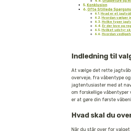
Gruppeture og m
Konklusion
Ofte Stillede Spørgsm
Hvad er et jagtv
Hvordan vælger j
Hvilke typer jag
Er der love og r
Hvilket udstyr sk
Hvordan vedligeh
Indledning til va
At vælge det rette jagtvå
overveje, fra våbentype og 
jagtentusiaster med at nav
om forskellige våbentyper v
er at gøre din første våben
Hvad skal du ove
Når du står over for valget