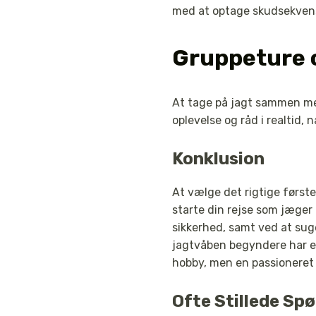
med at optage skudsekvense
Gruppeture 
At tage på jagt sammen me
oplevelse og råd i realtid, 
Konklusion
At vælge det rigtige først
starte din rejse som jæge
sikkerhed, samt ved at suge
jagtvåben begyndere har en
hobby, men en passioneret l
Ofte Stillede S