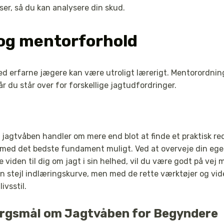
r, så du kan analysere din skud.
og mentorforhold
d erfarne jægere kan være utroligt lærerigt. Mentorordnin
når du står over for forskellige jagtudfordringer.
e jagtvåben handler om mere end blot at finde et praktisk r
r med det bedste fundament muligt. Ved at overveje din eg
 viden til dig om jagt i sin helhed, vil du være godt på vej 
 stejl indlæringskurve, men med de rette værktøjer og viden
ivsstil.
pørgsmål om Jagtvåben for Begyndere