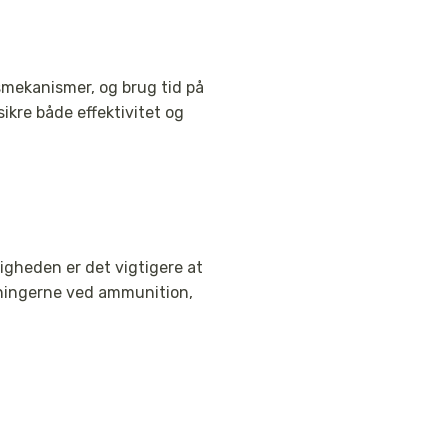
smekanismer, og brug tid på
ikre både effektivitet og
ligheden er det vigtigere at
tningerne ved ammunition,