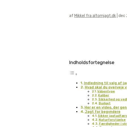
af
Mikkel fra altomjagt.dk
|
dec 
Indholdsfortegnelse
Indledning til valg af j
Hvad skal du overveje 
Våbentype
Kaliber
Sikkerhed og ved
Budget
Her er en video, der g
Jagt for begyndere
Sikker jagtadfær
Naturforståelse
Færdigheder i sk