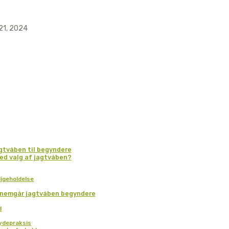
21, 2024
agtvåben til begyndere
ved valg af jagtvåben?
ligeholdelse
ennemgår jagtvåben begyndere
d
ydepraksis