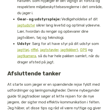
naturen. Som nyjæger er det vigtigt at forstå og
respektere miljøbeskyttelsesreglerne i det område,
du jager i.
Gear- og udstyrspleje:
Vedligeholdelse af dit
jagtudstyr
sikrer lang levetid og optimal ydeevne.
Lær, hvordan du rengør og opbevarer dine
jagtvåben, tøj og teknologi.
Udstyr
: Sørg for at have styr på dit udstyr som
jagttøj
,
riffel
,
jagtstøvler
,
jagtkikkert
,
GPS
og
jagtkamera
, så du har hele pakken samlet, når du
drager afsted på jagt.
Afsluttende tanker
At starte som jæger er en spændende rejse fyldt med
udfordringer og læringsmuligheder. Denne nybegynder
guide til jagtradioer søger at lette rejsen for de nye
jægere, der sigter mod effektiv kommunikation i felten.
Jeg håber, at disse tips og råd vil være nyttige og giver