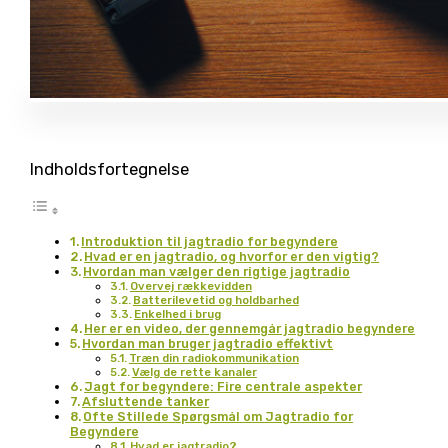
Indholdsfortegnelse
Introduktion til jagtradio for begyndere
Hvad er en jagtradio, og hvorfor er den vigtig?
Hvordan man vælger den rigtige jagtradio
Overvej rækkevidden
Batterilevetid og holdbarhed
Enkelhed i brug
Her er en video, der gennemgår jagtradio begyndere
Hvordan man bruger jagtradio effektivt
Træn din radiokommunikation
Vælg de rette kanaler
Jagt for begyndere: Fire centrale aspekter
Afsluttende tanker
Ofte Stillede Spørgsmål om Jagtradio for
Begyndere
Hvad er jagtradio?