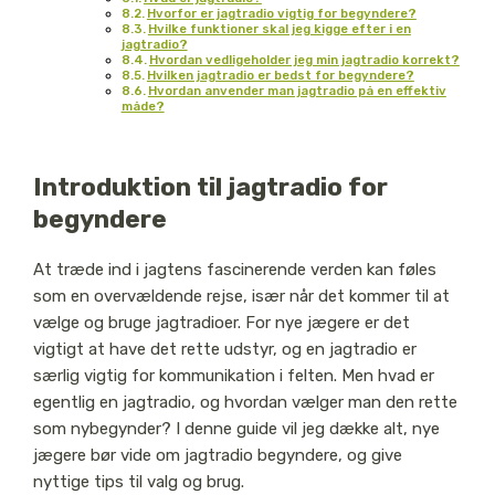
Hvorfor er jagtradio vigtig for begyndere?
Hvilke funktioner skal jeg kigge efter i en
jagtradio?
Hvordan vedligeholder jeg min jagtradio korrekt?
Hvilken jagtradio er bedst for begyndere?
Hvordan anvender man jagtradio på en effektiv
måde?
Introduktion til jagtradio for
begyndere
At træde ind i jagtens fascinerende verden kan føles
som en overvældende rejse, især når det kommer til at
vælge og bruge jagtradioer. For nye jægere er det
vigtigt at have det rette udstyr, og en jagtradio er
særlig vigtig for kommunikation i felten. Men hvad er
egentlig en jagtradio, og hvordan vælger man den rette
som nybegynder? I denne guide vil jeg dække alt, nye
jægere bør vide om jagtradio begyndere, og give
nyttige tips til valg og brug.