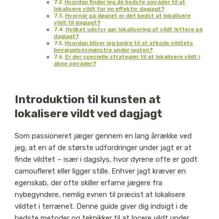
Hvordan finder jeg de bedste områder til at
lokalisere vildt for en effektiv dagjagt?
Hvornår på døgnet er det bedst at lokalisere
vildt til dagjagt?
Hvilket udstyr gør lokalisering af vildt lettere på
dagjagt?
Hvordan bliver jeg bedre til at afkode vildtets
bevægelsesmønstre under jagten?
Er der specielle strategier til at lokalisere vildt i
åbne områder?
Introduktion til kunsten at
lokalisere vildt ved dagjagt
Som passioneret jæger gennem en lang årrække ved
jeg, at en af de største udfordringer under jagt er at
finde vildtet – især i dagslys, hvor dyrene ofte er godt
camoufleret eller ligger stille. Enhver jagt kræver en
egenskab, der ofte skiller erfarne jægere fra
nybegyndere, nemlig evnen til præcist at lokalisere
vildtet i terrænet. Denne guide giver dig indsigt i de
bedste metoder og teknikker til at locere vildt under