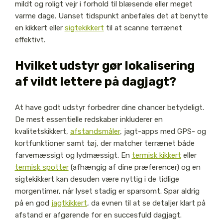
mildt og roligt vejr i forhold til blæsende eller meget
varme dage. Uanset tidspunkt anbefales det at benytte
en kikkert eller
sigtekikkert
til at scanne terrænet
effektivt.
Hvilket udstyr gør lokalisering
af vildt lettere på dagjagt?
At have godt udstyr forbedrer dine chancer betydeligt.
De mest essentielle redskaber inkluderer en
kvalitetskikkert,
afstandsmåler
, jagt-apps med GPS- og
kortfunktioner samt tøj, der matcher terrænet både
farvemæssigt og lydmæssigt. En
termisk kikkert
eller
termisk spotter
(afhængig af dine præferencer) og en
sigtekikkert kan desuden være nyttig i de tidlige
morgentimer, når lyset stadig er sparsomt. Spar aldrig
på en god
jagtkikkert
, da evnen til at se detaljer klart på
afstand er afgørende for en succesfuld dagjagt.