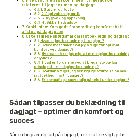
Fire centrale aspekter inden for jagtudstyr
relateret til jagtbeklædning dagjagt
1. Støvler og fodtøj
2. Jagtvåben og optik
3. Rygsæk og oppakning
4. Sikkerhedsudstyr
Konklusion: Kom godt forberedt og komfortabelt
afsted på dagjagten
Ofte stillede spørgsmål om jagtbeklædning dagjagt
Hvad er jagtbeklædning til dagjagt?
Hvilke materialer skal jeg vælge for optimal
komfort ved dagjagt?
Hvordan sikrer jeg mig, at min dagjagtbeklædning
er lydløs?
Hvad er fordelene ved at bruge lag-på-lag
princippet i min dagjagtbeklædning?
Hvordan vælger jeg den rigtige størrelse på min
jagtbeklædning til dagjagt?
Er camouflage nødvendig på tøjet under dagjagt?
Sådan tilpasser du beklædning til
dagjagt – optimer din komfort og
succes
Når du begiver dig ud på dagjagt, er en af de vigtigste