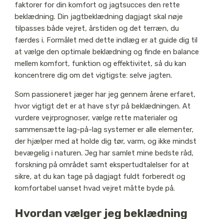
faktorer for din komfort og jagtsucces den rette
beklædning. Din jagtbeklædning dagjagt skal nøje
tilpasses både vejret, årstiden og det terræn, du
færdes i. Formålet med dette indlæg er at guide dig til
at vælge den optimale beklædning og finde en balance
mellem komfort, funktion og effektivitet, så du kan
koncentrere dig om det vigtigste: selve jagten.
Som passioneret jæger har jeg gennem årene erfaret,
hvor vigtigt det er at have styr på beklædningen. At
vurdere vejrprognoser, vælge rette materialer og
sammensætte lag-på-lag systemer er alle elementer,
der hjælper med at holde dig tør, varm, og ikke mindst
bevægelig i naturen. Jeg har samlet mine bedste råd,
forskning på området samt ekspertudtalelser for at
sikre, at du kan tage på dagjagt fuldt forberedt og
komfortabel uanset hvad vejret måtte byde på.
Hvordan vælger jeg beklædning